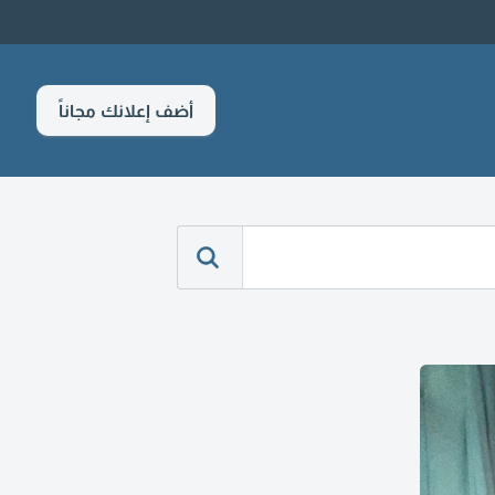
أضف إعلانك مجاناً