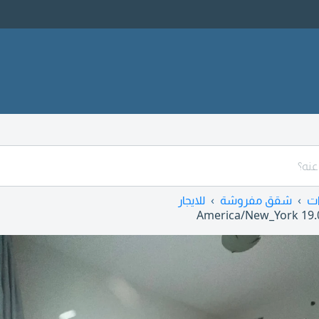
ات
شقق مفروشة
للايجار
America/New_York
19.