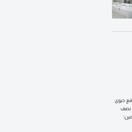
قع حيوي
ة نصف
دفع: 4 دفعات. التأمين: