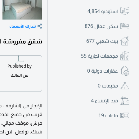
استوديو
4,854
سكن عمال
876
شارك الأصدقاء
شقق مفروشة للا
بيت شعبي
677
مجمعات تجارية
55
Published by
عقارات دولية
0
من المالك
مخيمات
0
قيد الإنشاء
4
للإيجار في الشارقة 
قريب من جميع الخدما
قاعات
19
شيك. تواصل الآن لحج