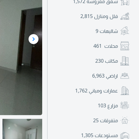
شقق مفروشة
1,572
فلل ومنازل
2,815
شاليهات
9
محلات
461
مكاتب
230
اراضي
6,963
عمارات ومباني
1,762
مزارع
103
متفرقات
25
مستودعات
1,305