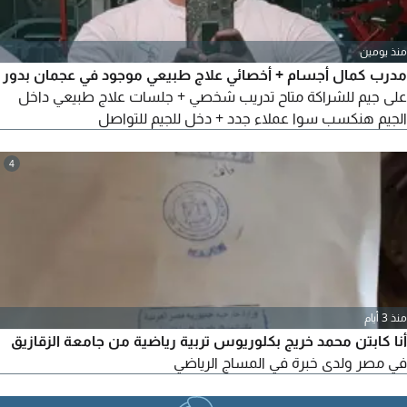
منذ يومين
مدرب كمال أجسام + أخصائي علاج طبيعي موجود في عجمان بدور
على جيم للشراكة متاح تدريب شخصي + جلسات علاج طبيعي داخل
الجيم هنكسب سوا عملاء جدد + دخل للجيم للتواصل
4
منذ 3 أيام
أنا كابتن محمد خريج بكلوريوس تربية رياضية من جامعة الزقازيق
في مصر ولدى خبرة في المساج الرياضي