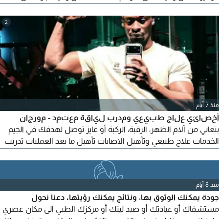
(العناية الشخصية - قياس العلامات الحيوية - اعطاء الادوية - المتابعة
الطبية اليومية رعاية حديثي الولادة والأمهات بعد الولادة تمريض
2
منزلي للحالات الخاصة أنابيب تغذية - قساطر - حقن - تبديل جروح -
علاج قرح الفراش
منذ 7 أيام
أخصائي علاج طبيعي ومدرب لياقة معتمد - مورجان
بتعاني من آلام الظهر، الرقبة، الركبة أو عايز توصل لهدفك في الجيم
الخدمات علاج طبيعي وتأهيل الاصابات تأهيل ما بعد العمليات تدريب
شخصي 1vs1 - خسارة دهون + بناء عضل برامج تأهيل رياضي
المميزات تقييم كامل + برنامج متفصل عليك - متابعة يومية - جلسات
في مورجان للحجز صحتك وجسمك مسؤوليتي
منذ 8 أيام
جودة يمكنك الوثوق بها، ونتائج يمكنك رؤيتها. دعنا نحول
مستشفاك أو عيادتك أو صيد ليتك أو مركزك الطبي الى مكان عصري