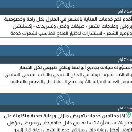
منذ 3 أيام
أقدم لكم خدمات العناية بالشعر في المنزل بكل راحة وخصوصية
بروتين وعلاجات الشعر - صبغات وقص وتسريحات - إكستنشن
وترميم الشعر - استشارات لاختيار العلاج المناسب لشعرك خدمة
منزلية في الشارقة - عجمان - دبي استخدام منتجات عالية الجودة
واهتمام بتفاصيل شعرك
منذ 7 أيام
مسؤولة حجامة بجميع أنواعها وعلاج طبيعي لكل الاعمار
والحالات، بخبرة طويلة في العلاج الطبيعي والطب الشعبي التقليدي،
متوفر العناية المنزلية بالأدوات مع الحفاظ على التعقيم والنظافة
التامة
منذ 7 أيام
اذا محتاجين خدمات تمريض منزلي ورعاية صحية متكاملة على
مدار 24 ساعة أو 12 ساعة، من خلال طاقم طبي وتمريضي مؤهل
لتوفير أفضل رعاية داخل منزلكم. خدماتنا تشمل رعاية كبار السن