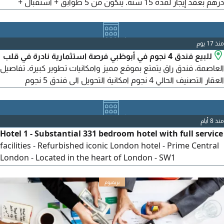
درهم بعقد إيجار لمدة 15 سنة. يتكون من 5 طوابق + استقبال +
سطح، باجمالي 30 غرفة، مع مصعد ومقهى، ويعمل بكامل طاقته
التشغيلية. فرصة استثمارية جاهزة بعائد ثابت ومستقر، مع تحمل
المستأجر جميع المصاريف التشغيلية
منذ 17 يوم
للبيع فندق 4 نجوم في أبوظبي فرصة استثمارية نادرة في قلب
العاصمة، فندق راق يتمتع بموقع مميز وامكانيات تطوير كبيرة. تفاصيل
العقار التصنيف الحالي 4 نجوم امكانية التحويل الى فندق 5 نجوم
الموقع أبوظبي - موقع متميز وسهل الوصول السعر المطلوب 400
مليون درهم المميزات موقع استراتيجي في واحدة من أكثر المناطق
حيوية في العاصمة تصميم عصري وتشطيبات فاخرة جاهز للتشغيل أو
منذ 8 أيام
التطوير فرصة استثمارية مضمونة العائد
Hotel 1 - Substantial 331 bedroom hotel with full service
facilities - Refurbished iconic London hotel - Prime Central
London - Located in the heart of London - SW1
repositioned - Changing of the Guard'Excellent transport
links - Award winning asset with market leading guest
service ratings - Freehold opportunity Price 396M