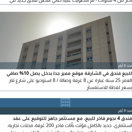
أكثر من 4 سنوات - تم التصويت عليه كثاني أفضل فندق جديد في
العالم - ملكية حرة. السعر 575
منذ 8 أيام
للبيع فندق في الشارقة موقع مميز جدا بدخل يصل 10% صافي
العمر 25 سنة عبارة عن 8 غرفة وصالة / 8 استوديو على شارع قار
بسعر لقطة للاستفسار
منذ 9 أيام
فندق 4 نجوم فاخر للبيع، مع مستثمر جاهز للتوقيع على عقد
استثماري. جديد بالكامل مؤثث بأثاث فاخر 200 غرفة، محلات تجارية،