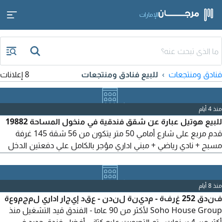
الإمارات
فنادق ومنتجعات
للبيع فنادق ومنتجعات
8 إعلانات
منذ 4 أيام
للبيع هوتيل عبارة عن شقق فندقية في منخول المساحة 19882
قدم مربع على شارع أمامي 50 متر يتكون من 56 شقة 145 غرفة
مسبح + نادي رياضي + مبني اداري مؤجر بالكامل علي دفعتين الدخل
السنوي الحالي 5 مليون و100 ألف درهم للتواصل ايمان العاصي
منذ 8 أيام
فندق 252 غرفة - مدينة لندن - عقد إيجار اداري لمجموعة
Soho House Group لأكثر من 90 عاما - الفندق قيد التشغيل منذ