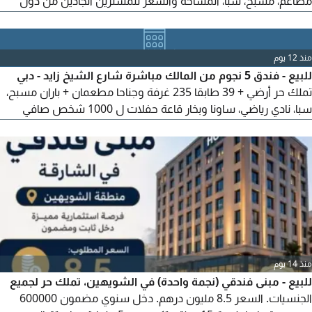
مطاعم، مسبح، سبا، المساحة والسعر للمشترين الجادين من دول
الخليج فقط. للتفاصيل والاستفسار
منذ 12 يوم
للبيع - فندق 5 نجوم من المالك مباشرة شارع الشيخ زايد - دبي
تملك حر أرضي + 39 طابقا 235 غرفة وجناحا مطعمان + باران مسبح،
سبا، نادي رياضي، ساونا وبخار قاعة حفلات ل 1000 شخص صافي
الربح 35 مليون درهم سنويا السعر 459 مليون درهم للتواصل
منذ 14 يوم
للبيع - مبنى فندقي (نجمة واحدة) في الشويهين، تملك حر لجميع
الجنسيات. السعر 8.5 مليون درهم. دخل سنوي مضمون 600000