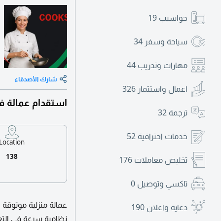
حواسيب
19
سياحة وسفر
34
مهارات وتدريب
44
شارك الأصدقاء
اعمال واستثمار
326
استقدام عمالة في
ترجمة
32
خدمات احترافية
52
Location
138
تخليص معاملات
176
تاكسي وتوصيل
0
عمالة منزلية موثوقة و
دعاية واعلان
190
نظامية سرعة في التعا