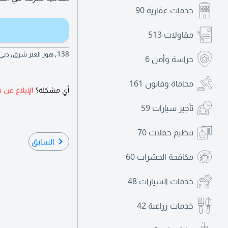
خدمات عقارية
90
مقاولات
513
138, هور العنز شرق, دبي, دبي, الإمارات العربية المتحدة | 138, Hor Al Anz East, Dubai, Dubai, United Arab Emirates
حراسة وأمن
6
محاماة وقانون
161
أي مشكلة؟
الإبلاغ عن ه
تأجير سيارات
59
تنظيم حفلات
70
السابق
مكافحة الحشرات
60
خدمات السيارات
48
خدمات زراعية
42