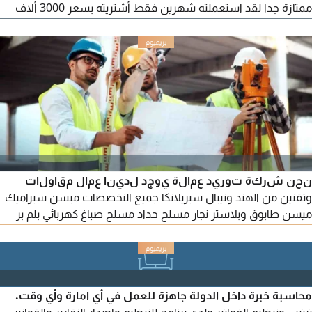
ممتازة جدا لقد استعملته شهرين فقط أشتريته بسعر 3000 ألاف
درهم وأريد بيعه لأني لا أستخدمه ونظيف. كامل المواصفات (88
مفتاحا بحجم كامل) ميزة Hammer Action (ثقل المفاتيح يشبه البيانو
الحقيقي) أصوات متعددة ونقية جدا. مداخل للسماعات وال USB.
مثالي للطلاب والمحترفين لسهولة نقله وجودة صوته. البيانو
نحن شركة توريد عمالة يوجد لدينا عمال مقاولات
وتقنين من الهند ونيبال سيريلانكا جميع التخصصات ميسن سيراميك
ميسن طابوق وبلاستر نجار مسلح حداد مسلح صباغ كهربائي بلم بر
حداد ولدر 3G و4G و6G نجار فنيشر هلبر
محاسبة خبرة داخل الدولة جاهزة للعمل في أي امارة وأي وقت.