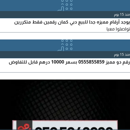
منذ 15 يوم
يوجد أرقام مميزه جدا للبيع دبي كمان رقمين فقط متكررين
تواصلوا معيا
منذ 15 يوم
رقم دو مميز 0555855859 بسعر 10000 درهم قابل للتفاوض