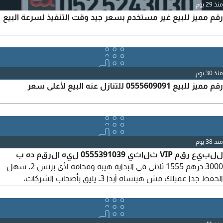
منذ 29 يوم
رقم مميز للبيع غير مستخدم بسعر جيد وقت التنفيذ لسرعة البيع
منذ 30 يوم
رقم مميز للبيع 0555609091 للتنازل عنه البيع لأعلى سعر
منذ 38 يوم
للبيع رقم VIP ثلاثي 0555391039 ليه الرقم ده ب
3000 درهم 1555 ثلاثي في البداية هيبة وفخامة لأي بزنس 2. سهل
الحفظ جدا عميلك مش هينساه أبدا 3. يليق بأصحاب الشركات،
العقارات، الديكور، المعارض الرقم باسمي، نقل فوري في Etisalat
خلال 10 دقائق السعر 3000 درهم كاش نهائي، بدون فصال الجاد
يتواصل واتساب فقط. الرقم مش هيقعد كثير