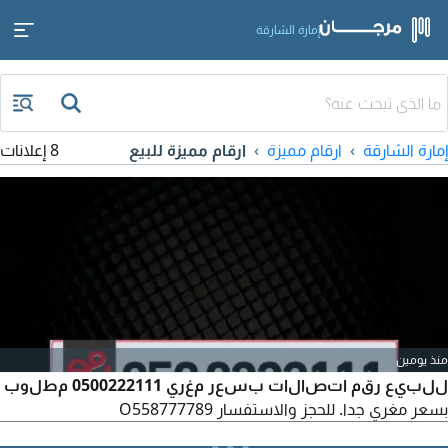
إمارة الشارقة
إمارة الشارقة
ارقام مميزة
ارقام مميزة للبيع
8 إعلانات
منذ يومين
للبيع رقم اتصالات بسعر مغري 0500222111 مطلوب
بسعر مغري جدا. للحجز والاستفسار O558777789