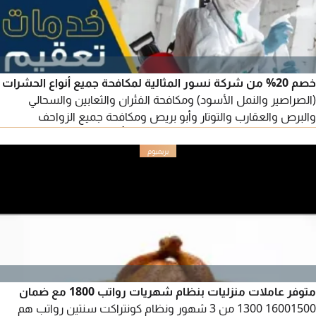
خصم 20% من شركة نسور المثالية لمكافحة جميع أنواع الحشرات
(الصراصير والنمل الأسود) ومكافحة الفئران والثعابين والسحالي
والبرص والعقارب والتوتار وأبو بريص ومكافحة جميع الزواحف
والقوارض بكافة أنواعها ومكافحة الحمام بأحدث الطرق ومكافحة
النمل الأبيض وأعمال (الرومة) مع الضمان مهندسون متخصصون
في أعمال الرومة والتعقيم الفلل للتواصل
متوفر عاملات منزليات بنظام شهريات رواتب 1800 مع ضمان
16001500 1300 من 3 شهور ونظام كونتراكت سنتين رواتب هم