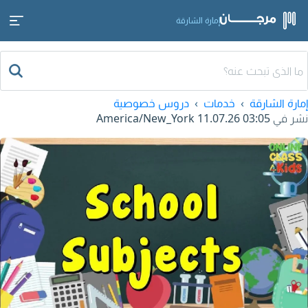
إمارة الشارقة
إمارة الشارقة
خدمات
دروس خصوصية
نشر في
11.07.26 03:05
America/New_York