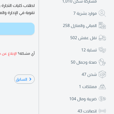
مشاركة سكن
1,010
تقوية في الإدارة وال
موارد بشرية
7
المباني والمنازل
258
نقل عفش
502
تسلية
12
أي مشكلة؟
الإبلاغ عن ه
صحة وجمال
50
شحن
47
السابق
ممتلكات
1
ضريبة ومال
104
اتصالات
43