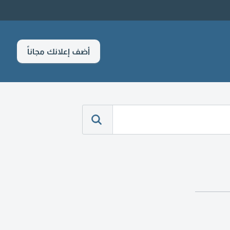
أضف إعلانك مجاناً