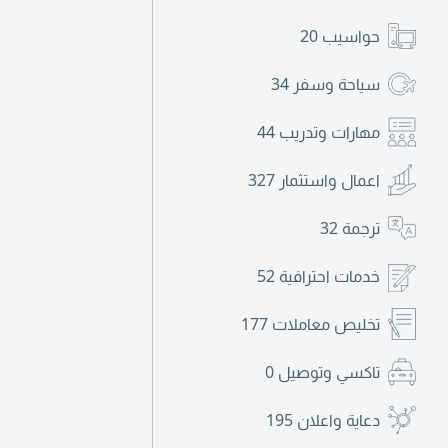
حواسيب
20
سياحة وسفر
34
مهارات وتدريب
44
اعمال واستثمار
327
ترجمة
32
خدمات احترافية
52
تخليص معاملات
177
تاكسي وتوصيل
0
دعاية واعلان
195