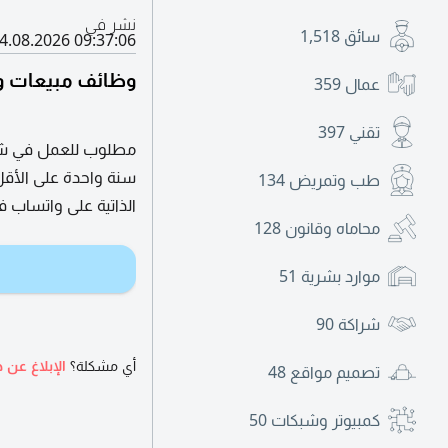
نشر في
سائق
1,518
4.08.2026 09:37:06
وظائف مبيعات وت
عمال
359
تقني
397
مطلوب للعمل في شرك
سنة واحدة على الأقل 
طب وتمريض
134
الذاتية على واتساب 
محاماه وقانون
128
موارد بشرية
51
شراكة
90
أي مشكلة؟
الإبلاغ عن ه
تصميم مواقع
48
كمبيوتر وشبكات
50