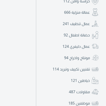
حراسة وأمن
112
عمالة منزلية
666
عمال تنظيف
241
حضانة اطفال
92
عمال دليفري
124
مونتاج واخراج
94
تقنيين تكييف وتبريد
114
خياطين
121
مقاولات
487
موظفين
185