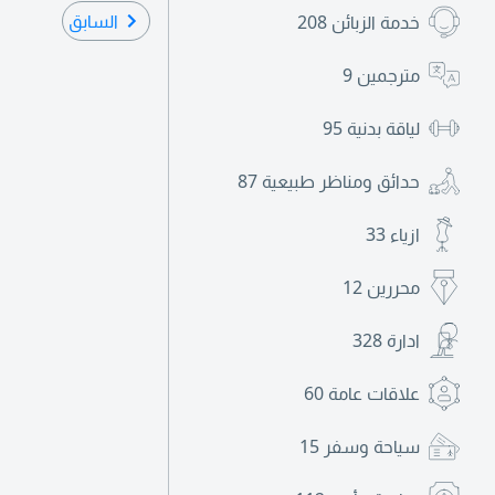
السابق
خدمة الزبائن
208
مترجمين
9
لياقة بدنية
95
حدائق ومناظر طبيعية
87
ازياء
33
محررين
12
ادارة
328
علاقات عامة
60
سياحة وسفر
15