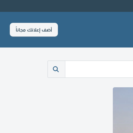
أضف إعلانك مجاناً