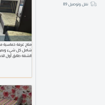
نقل وتوصيل
89
متاح غرفة خماسية مج
شامل كل شيء وبموقع 
الشقة طابق أول للاس