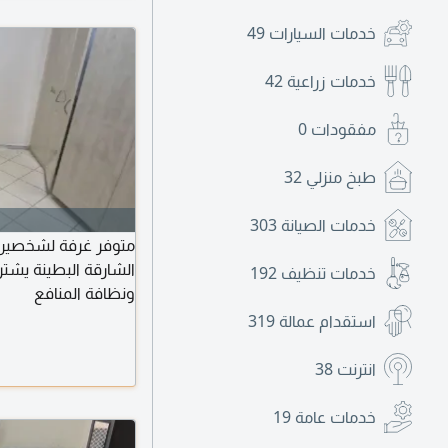
خدمات السيارات
49
خدمات زراعية
42
مفقودات
0
طبخ منزلي
32
خدمات الصيانة
303
الشارقة البطينة يشت
خدمات تنظيف
192
ونظافة المنافع
استقدام عمالة
319
انترنت
38
خدمات عامة
19