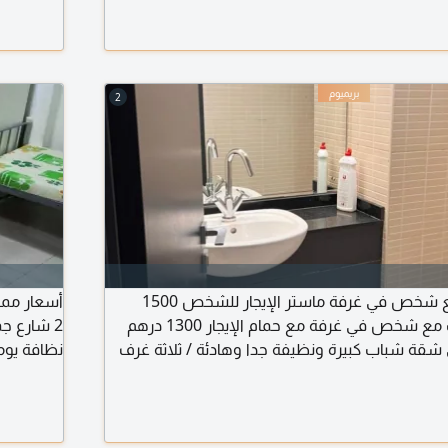
وثلاجة - خزانة متحركة كبيرة لكل فرد - سرعة نت فائقة جدا (1G جيجا)
الدولي غسالة أوتوماتيك فل اوبشن - مسبح ونادي
شامل كل ا
2
للإيجار مشترك مع شخص في غرفة ماستر الإيجار للشخص 1500
أسعار ممي
درهم ويتوفر مشترك مع شخص في غرفة مع حمام الإيجار 1300 درهم
2 شارع ج
ة شباب كبيرة ونظيفة جدا وهادئة / ثلاثة غرف
نظافة يوم
 ومطبخ وبلكون ثلاثة أشخاص في الشقة / مواقف
ل - مطاعم / الشارقة - الممزر بعد العرب مول باتجاه
كل غرفة و
ج الى البحيرة
الجميع وش