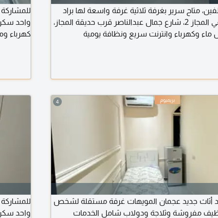
، متاح سرير بغرفة ثلاثية غرفة واسعة لها براد
للمشاركة
خاص وحمام خارجي في المجاز 2، شارع جمال عبدالناصر قرب حديقة المجاز،
واحد سكن
ماء وكهرباء وانترنت سريع ونظافة يومية
كهرباء وم
1200 درهم
4
 أثاث جديد عجمان المويهات غرفة مستقلة لشخص
للمشاركة
يف مفروشة وثلاجة ودولاب شامل الخدمات
واحد سكن