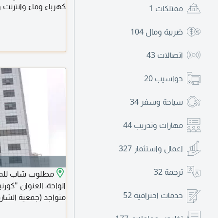
كهرباء وماء وانترنت 
ممتلكات
1
1100 درهم
ضريبة ومال
104
اتصالات
43
حواسيب
20
سياحة وسفر
34
مهارات وتدريب
44
اعمال واستثمار
327
ترجمة
32
مطلوب شاب للمشا
الواحة، العنوان "كورن
خدمات احترافية
52
متواجد (جمعية الشارقة