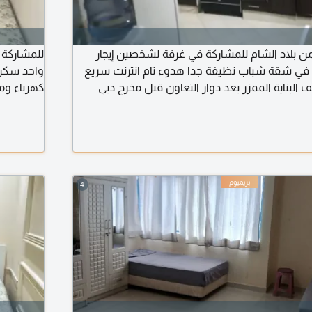
لاد الشام للمشاركة في غرفة لشخصين إيجار
للمشاركة
130 درهم في شقة شباب نظيفة جدا هدوء تام انترنت سريع
واحد سكن
 البناية الممزر بعد دوار التعاون قبل مخرج دبي
كهرباء وم
 غرف وأربع حمامات ومطبخ وصالون مجهز وستور
1300 درهم
شخاص نظافة دورية مباشرة وبلا عمولة
4