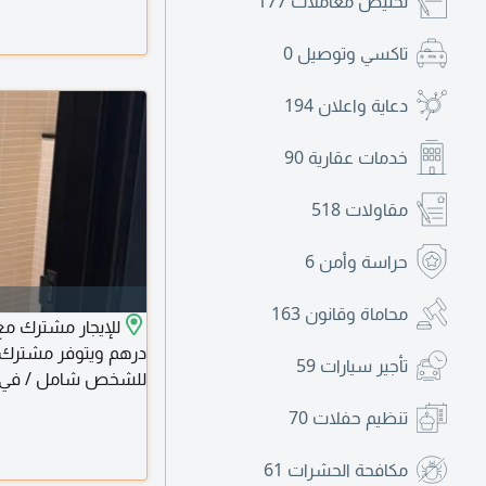
تخليص معاملات
177
خدمة بوتيم للاتصال 
تاكسي وتوصيل
0
رياضي
دعاية واعلان
194
خدمات عقارية
90
مقاولات
518
حراسة وأمن
6
محاماة وقانون
163
تأجير سيارات
59
للشخص شامل / في شق
وصالة وأربع حمامات
تنظيم حفلات
70
مجانية - قريبة من مو
دبي مباشرة قبل المخر
مكافحة الحشرات
61