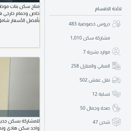
متاح سكن بنات موظفين
لائحة الاقسام
بأفضل الأسعار شامل 
دروس خصوصية
483
مشاركة سكن
1,010
موارد بشرية
7
المباني والمنازل
258
نقل عفش
502
تسلية
12
صحة وجمال
50
للمشاركة بسكن جديد
شحن
47
واحد سكن هادي ونظ