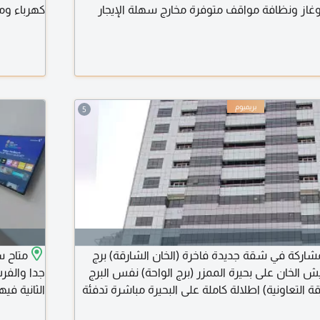
وغاز ونظافة مواقف متوفرة مخارج سهلة الإيجار
كهرباء وم
1200 درهم
5
ركة في شقة جديدة فاخرة (الخان الشارقة) برج
متاح س
يش الخان على بحيرة الممزر (برج الواحة) نفس البرج
جدا والف
 التعاونية) اطلالة كاملة على البحيرة مباشرة تدفئة
الثانية في
وتكييف مركزي - تلفزيون سامسونج LED حديث (دش جميع القنوات)
وبيتزا هت