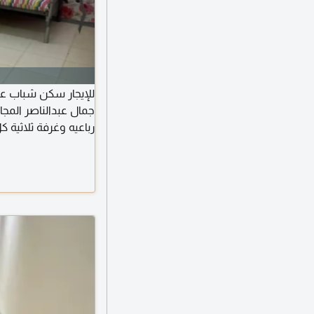
رباعيه وغرفة ثلاثية 
منزلية تنظف الشقة ي