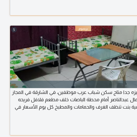
ويوجد مواقف رملية مجانية قريبة من البناية. فقط 1250 درهم للفرد
لخدمات ومن المالك مباشرة بدون عمولة
5
زه جدا متاح سكن شباب عرب موظفين، في الشارقة في المجاز
مال عبدالناصر أمام محطة الباصات خلف مطعم فلافل فريحه
ية بنت تنظف الغرف والحمامات والمطبخ كل يوم الأسعار في
متناول الجميع تبدأ من 500 درهم يوجد غرفة رباعية مع بلكونه وثلاجة داخل
يوجد غرفة خماسية وتلاجه داخل الغرفة والأسعار في متناول
امل جميع الخدمات للتواصل اتصال هاتفي وواتساب أ