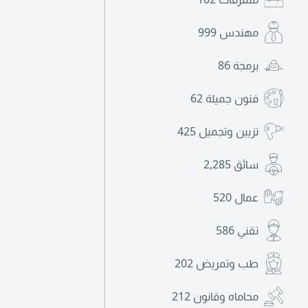
مهندس
999
برمجة
86
فنون جميلة
62
تزيين وتجميل
425
سائق
2,285
عمال
520
تقني
586
طب وتمريض
202
محاماه وقانون
212