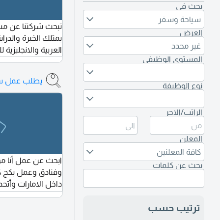
بحث في
سياحة وسفر
تبحث شركتنا عن مس
العرض
يمتلك الخبرة والدراي
غير محدد
العربية والانجليزية 
المستوى الوظيفي
يطلب عمل س
نوع الوظيفة
الراتب/الاجر
المعلن
كافة المعلنين
ابحث عن عمل أنا م
بحث عن كلمات
وفنادق وعمل بكج كا
داخل الامارات وأتحدث
خريجة لغة انجليزية 
ترتيب حسب
الاتصال