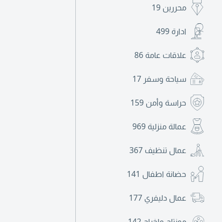
محررين
19
ادارة
499
علاقات عامة
86
سياحة وسفر
17
حراسة وأمن
159
عمالة منزلية
969
عمال تنظيف
367
حضانة اطفال
141
عمال دليفري
177
مونتاج واخراج
142