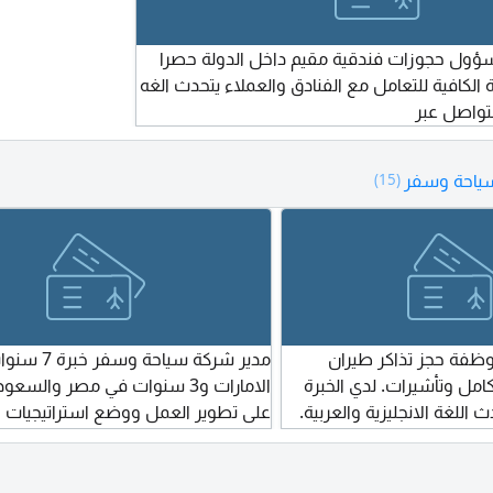
ؤول حجوزات فندقية مقيم داخل الدولة حصرا
ة الكافية للتعامل مع الفنادق والعملاء يتحدث الغه
للتواصل عبر
ياحة وسفر
(15)
وظفة حجز تذاكر طيران
مدير شركة سياحة وس
مل وتأشيرات. لدي الخبرة
الامارات و3 سنوات في مصر والسعو
 اللغة الانجليزية والعربية.
على تطوير العمل ووضع استراتيجيا
أداب وسياحة للتواصل
من خلال تحليل وترتيب الموارد والامكان
بالتوافق مع الميزانية، تجهيز فريق عمل
والموظفين لرفع الأداء الوظيفي، تأمي