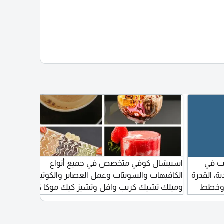
فر خبرة 7 سنوات في
اسبيشال كوفي متخصص في جميع أنواع
دية، القدرة
الكافيهات والسويتات وعمل العصاير والكوتيلات
عاما ف
ت وخطط
وميلك تشيك كريب وافل وتشيز كيك موكا كيك
على مؤ
يات
وأشياء كثيرة خبرة في الامارات 8 سنوات وخبرة
(
في مجالي أكثر من 12 سنة
بالاجته
ن عقود
والقدر