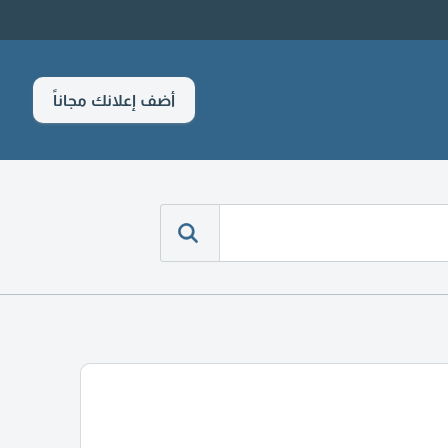
أضف إعلانك مجاناً