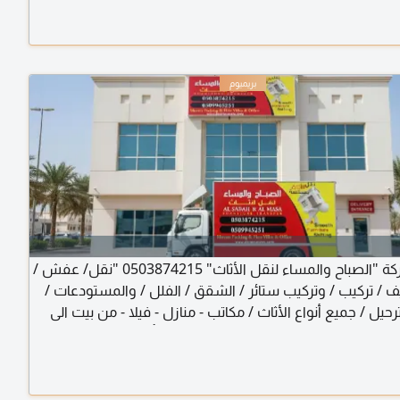
أفضل شركة "الصباح والمساء لنقل الأثاث" 0503874215 "نقل/ عفش /
ف / تركيب / وتركيب ستائر / الشقق / الفلل / والمستودعات /
حيل / جميع أنواع الأثاث / مكاتب - منازل - فيلا - من بيت الى
امارات شغل مع الضمان - الأثاث يتحرك بأمان والعناية