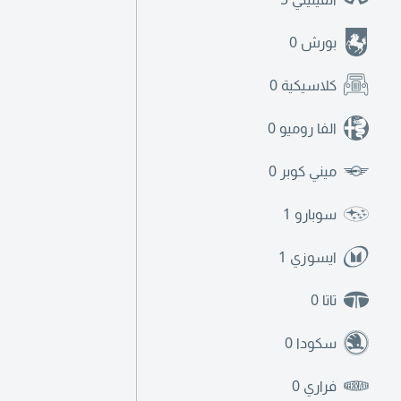
بورش
0
كلاسيكية
0
الفا روميو
0
ميني كوبر
0
سوبارو
1
ايسوزي
1
تاتا
0
سكودا
0
فراري
0