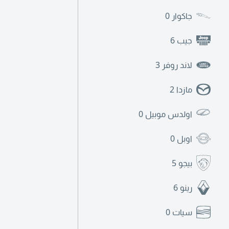
جاكوار
0
جيب
6
لاند روفر
3
مازدا
2
اولدس موبيل
0
اوبل
0
بيجو
5
رينو
6
سيات
0