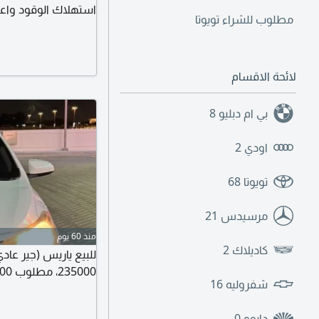
استهلاك الوقود واعتما
مطلوب للشراء تويوتا
منتظمة، المحرك والجير
لائحة الاقسام
بي ام دبليو
8
اودي
2
تويوتا
68
مرسيدس
21
منذ 60 يوم
كاديلاك
2
235000، مطلوب 14000 درهم
شفروليه
16
دايوو
0