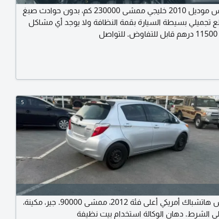
تويوتا ياريس موديل 2010 خليجي ممشى 230000 كم، بدون حوادث صبغ
ع تجميلي بسيطة السيارة بقمة النظافة ولا يوجد أي مشاكل
ل
5
للبيع ياريس هاتشباك أمريكي أعلى فئة 2012، ممشى 90000. جير، مكينة،
 الشرط. دهان الوكالة استخدام بيت نظيفة