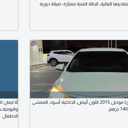
ديتها العالية. الحالة الفنية ممتازة، صيانة دورية
 والمكيف (بارد جدا) بحالة الوكالة.
5
للبيع ياريس (جير عادي) موديل 2015 اللون أبيض، الداخلية أسود، الممشى
أنا ايمان 
واليوميات
الاطفال