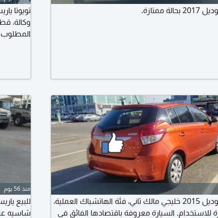
ة ممتازة.
وكالة، قط
المطلوب 11500 درهم قابل للتفاوض. للتواص
5
منذ 56 يوم
سيارة تويوتا ياريس موديل 2015 خليجي مالك ثاني، فئة الهاتشباك العملية،
ة للاستخدام. السيارة معروفة باقتصادها الفائق في
شاسيه على