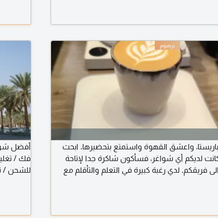
اريستا، واعشق القهوة واستمتع بتحضيرها. ابحث
كانت لديكم أي شواغر، فسأكون شاكرة جدا لإتاحة
فك / تغلي
لى فريقكم. لدي رغبة كبيرة في التعلم والتأقلم مع
للشحن / تر
صلة تطوير مهاراتي. اعمل حاليا على استكمال
بيت حول ال
أشيرة العمل. أقيم في دبي، وأنا على استعداد
داخل دولة الامارات العربية المتحدة. أجيد تحضير أل