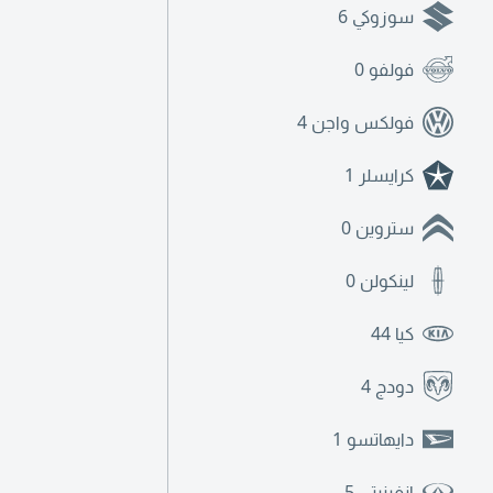
سوزوكي
6
فولفو
0
فولكس واجن
4
كرايسلر
1
ستروين
0
لينكولن
0
كيا
44
دودج
4
دايهاتسو
1
انفينيتي
5