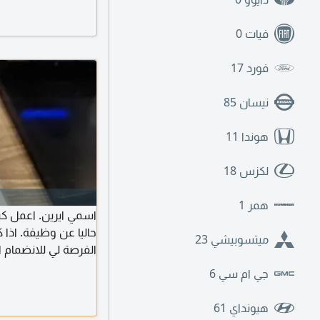
فيات
0
فورد
17
نيسان
85
هوندا
11
لكزس
18
همر
1
اسمي ايرين. اعمل كب
حاليا عن وظيفة. اذا 
ميتسوبيشي
23
الفرصة لي للانضمام ا
بيئة عمل جديدة، وموا
جي ام سي
6
اجراءات الحصول على ت
للانتقال الى أي مكان 
هيونداي
61