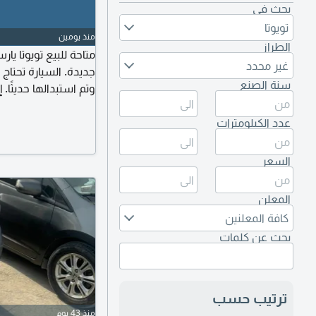
بحث في
تويوتا
منذ يومين
الطراز
غير محدد
جديدة. السيارة تحتاج
سنة الصنع
وتم استبدالها حديثًا. 
عدد الكيلومترات
السعر
المعلن
كافة المعلنين
بحث عن كلمات
ترتيب حسب
منذ 43 يوم