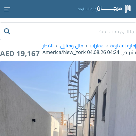
إمارة الشارقة
إمارة الشارقة
عقارات
فلل ومنازل
للايجار
AED 19,167
نشر في
04.08.26 04:24
America/New_York