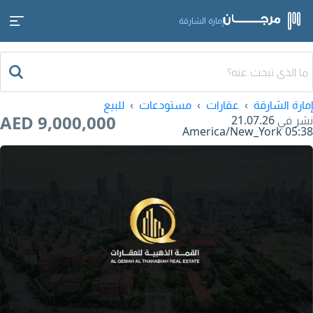
إمارة الشارقة
إمارة الشارقة
عقارات
مستودعات
للبيع
AED 9,000,000
نشر في
21.07.26
America/New_York
05:38