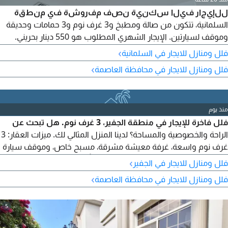
للإيجار فيلا سكنية نصف مفروشة في منطقة
السلمانية، تتكون من صالة ومطبخ و3 غرف نوم و3 حمامات وحديقة
وموقف لسيارتين. الإيجار الشهري المطلوب هو 550 دينار بحريني.
المرجع AH - FR 01911. للاستفسار، الاتصال على علي عبد الحسن.
›
فلل ومنازل للايجار في السلمانية
›
فلل ومنازل للايجار في محافظة العاصمة
منذ يوم
فلل فاخرة للإيجار في منطقة الجفير، 3 غرف نوم. هل تبحث عن
الراحة والخصوصية والمساحة؟ لدينا المنزل المثالي لك. ميزات العقار: 3
غرف نوم واسعة، غرفة معيشة مشرقة، مسبح خاص، وموقف سيارة
خاص. الإيجار 450 دينار بحريني فقط شهرياً، لا يشمل رسوم هيئة
›
فلل ومنازل للايجار في الجفير‎
المياه والكهرباء والبلدية. عرض خاص: عقد لمدة سنتين مع شهر
›
فلل ومنازل للايجار في محافظة العاصمة
مجاني للمستأجرين – سيكون الشهر المجاني هو الشهر الأخير من
العقد.
5