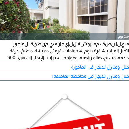
منذ يوم
فيلا نصف مفروشة للإيجار في منطقة الماحوز.
تتميز الفيلا بـ 4 غرف نوم، 4 حمامات، غرفتي معيشة، مطبخ، غرفة
خادمة، مسبح، صالة رياضية، ومواقف سيارات. الإيجار الشهري 900
دينار بحريني. المرجع AH - VR 01592. للاستفسار، يرجى الاتصال بنا
›
فلل ومنازل للايجار في الماحوز
على الأرقام التالية.
›
فلل ومنازل للايجار في محافظة العاصمة