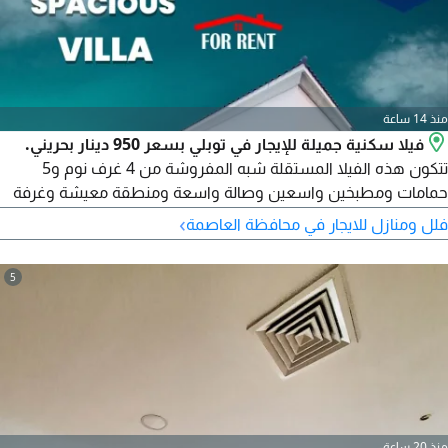
منذ 14 ساعة
فيلا سكنية جميلة للإيجار في توبلي بسعر 950 دينار بحريني.
تتكون هذه الفيلا المستقلة شبه المفروشة من 4 غرف نوم و5
حمامات ومطبخين واسعين وصالة واسعة ومنطقة معيشة وغرفة
طعام وغرفة تخزين وموقف سيارات مغطى ومنطقة حديقة وحمام
›
فلل ومنازل للايجار في محافظة العاصمة
سباحة وغرفة خادمة منزلية وغير ذلك. سهولة الوصول الى معرض
الانصار، مركز الأنوار للتخفيضات، الزنج، السلمانية، المنامة، مدينة عيسى،
5
سلماباد، وغيرها. الإيجار 950 دينار بحريني شهريا بدون
منذ 20 ساعة