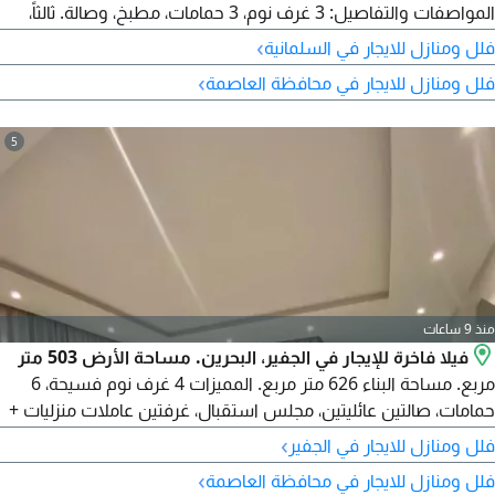
المواصفات والتفاصيل: 3 غرف نوم، 3 حمامات، مطبخ، وصالة. ثالثاً،
السعر والتواصل: الإيجار 550 دينار بحريني. للتواصل: البرج الجديد
›
فلل ومنازل للايجار في السلمانية
للعقارات. الدولة: البحرين.
›
فلل ومنازل للايجار في محافظة العاصمة
5
منذ 9 ساعات
فيلا فاخرة للإيجار في الجفير‎، البحرين. مساحة الأرض 503 متر
مربع. مساحة البناء 626 متر مربع. المميزات 4 غرف نوم فسيحة، 6
حمامات، صالتين عائليتين، مجلس استقبال، غرفتين عاملات منزليات +
غرفة سائق، مطبخين حديثين، صالة رياضية، موقفين سيارات مظللين،
›
فلل ومنازل للايجار في الجفير‎
حديقة واسعة. الإيجار 1200 دينار بحريني، غير شامل الكهرباء والماء
›
فلل ومنازل للايجار في محافظة العاصمة