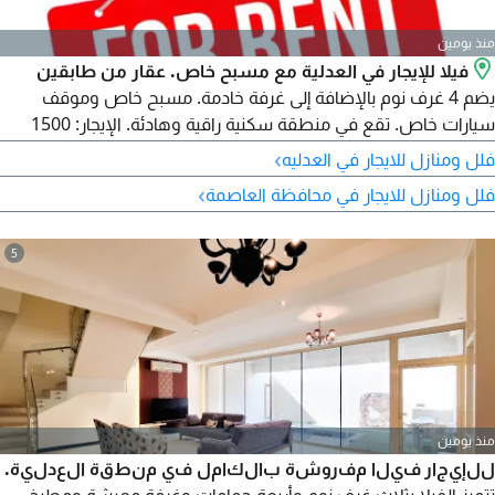
منذ يومين
فيلا للإيجار في العدلية مع مسبح خاص. عقار من طابقين
يضم 4 غرف نوم بالإضافة إلى غرفة خادمة. مسبح خاص وموقف
سيارات خاص. تقع في منطقة سكنية راقية وهادئة. الإيجار: 1500
دينار بحريني (بدون الخدمات - قابل للتفاوض). اتصل بنا لمزيد من
›
فلل ومنازل للايجار في العدليه
التفاصيل. الدولة: البحرين
›
فلل ومنازل للايجار في محافظة العاصمة
5
منذ يومين
للإيجار فيلا مفروشة بالكامل في منطقة العدلية.