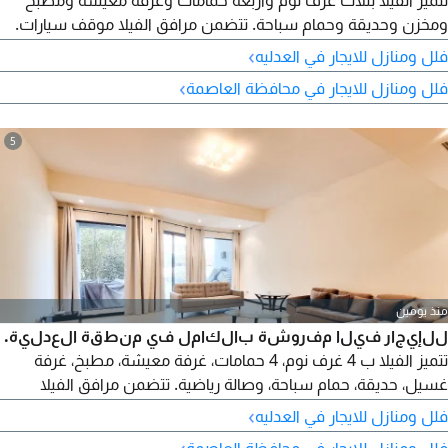
تتميز الفيلا بثلاث غرف نوم وأربعة حمامات وغرفة معيشة ومطبخ
ومخزن وحديقة وحمام سباحة. تتضمن مرافق الفيلا موقف سيارات.
الإيجار الشهري 850 دينارًا بحرينيًا. المرجع AH - VR 01595. للاستفسار،
›
فلل ومنازل للايجار في العدليه
يرجى الاتصال بنا على الأرقام التالية.
›
فلل ومنازل للايجار في محافظة العاصمة
5
منذ يومين
للإيجار فيلا مفروشة بالكامل في منطقة العدلية.
تتميز الفيلا ب 4 غرف نوم، 4 حمامات، غرفة معيشة، مطبخ، غرفة
غسيل، حديقة، حمام سباحة، وصالة رياضية. تتضمن مرافق الفيلا
موقف سيارات. الإيجار الشهري هو 1100 دينار بحريني. المرجع AH -
›
فلل ومنازل للايجار في العدليه
VR 01594. للاستفسارات، يرجى الاتصال بنا على الأرقام التالية
›
فلل ومنازل للايجار في محافظة العاصمة