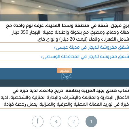
برج فيجن، شقة في منطقة وسط المدينة، غرفة نوم واحدة مع
صالة وحمام، ومطبخ، مع بلكونة وإطلالة جميلة. الإيجار 350 دينار
شامل الكهرباء والماء (ليمت 20 دينار) والواي فاي.
›
شقق مفروشة للايجار في مدينة عيسى
›
شقق مفروشة للايجار في المحافظة الوسطى
شاب هندي يجيد العربية بطلاقة، خريج جامعة، لديه خبرة في
الأعمال الإدارية والمتابعة والإشراف والإدارة المنزلية والشخصية. لديه
خبرة في توريد العمالة المهنية والحرفية والمنزلية، يحمل رخصة قيادة
ولديه أفكار تجارية. يبحث عن عمل أو وظيفة مناسبة داعمة له، ولديه
خبرة في دول الخليج.
⟩
3
2
1