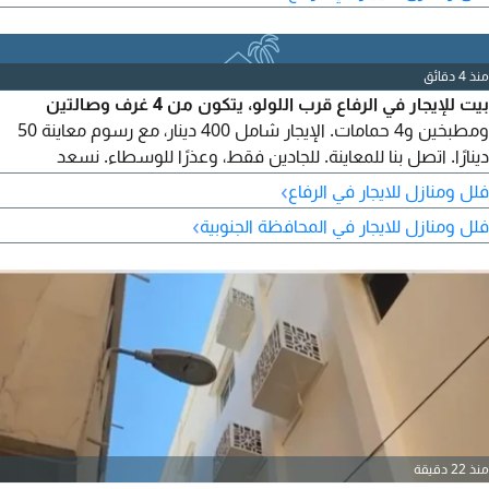
منذ 4 دقائق
بيت للإيجار في الرفاع قرب اللولو، يتكون من 4 غرف وصالتين
ومطبخين و4 حمامات. الإيجار شامل 400 دينار، مع رسوم معاينة 50
دينارًا. اتصل بنا للمعاينة. للجادين فقط، وعذرًا للوسطاء. نسعد
بخدمتكم.
›
فلل ومنازل للايجار في الرفاع
›
فلل ومنازل للايجار في المحافظة الجنوبية
منذ 22 دقيقة