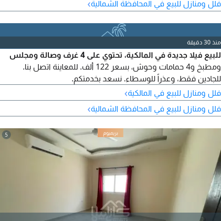
›
فلل ومنازل للبيع في المحافظة الشمالية
B201804 / 0125. رقم الإعلان (1).
منذ 30 دقيقة
للبيع فيلا جديدة في المالكية، تحتوي على 4 غرف وصالة ومجلس
ومطبخ و4 حمامات وحوش، بسعر 122 ألف. للمعاينة اتصل بنا.
للجادين فقط، وعذراً للوسطاء. نسعد بخدمتكم.
›
فلل ومنازل للبيع في المالكية
›
فلل ومنازل للبيع في المحافظة الشمالية
5