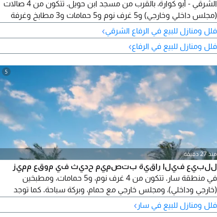
الشرقي - أبو كوارة، بالقرب من مسجد ابن حويل. تتكون من 4 صالات
(مجلس داخلي وخارجي) و5 غرف نوم و5 حمامات و3 مطابخ وغرفة
خادمة وغرفة سائق وغرفة غسيل. تحتوي على حديقة كبيرة وكراج
›
فلل ومنازل للبيع في الرفاع الشرقي
يتسع لـ5 سيارات. المساحة 787 مترًا مربعًا. ملاحظة: يوجد رخصة
›
فلل ومنازل للبيع في الرفاع
مبدئية لبناء 4 محلات وميزانين. السعر 400,000 دينار. للتواصل، رقم
الرخصة B201804 / 0125. رقم الإعلان (11).
5
منذ 27 دقيقة
للبيع فيلا راقية بتصميم حديث في موقع مميز
في منطقة سار. تتكون من 4 غرف نوم، و5 حمامات، ومطبخين
(خارجي وداخلي)، ومجلس خارجي مع حمام، وبركة سباحة. كما توجد
غرفة للعامل المنزلي والسائق مع حمامات. تبلغ المساحة 800 متر
›
فلل ومنازل للبيع في سار
مربع. السعر مغري جداً: 395000 دينار بحريني. للتواصل: رقم الرخصة