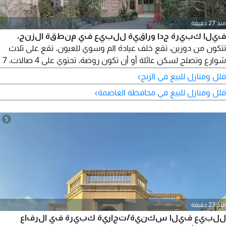
منذ 27 دقيقة
فيلا كبيرة جدا وراقية للبيع في منطقة الزنج،
تتكون من دورين، تقع خلف عيادة الم وسوي للعيون. تقع على ثلاث
شوارع وتصلح لسكن عائلة أو أن تكون روضة. تحتوي على 4 صالات، 7
غرف نوم، 2 مطبخ، 9 حمامات، 1 غرفة طعام، 1 غرفة سائق، 2 كراج
›
فلل ومنازل للبيع في الزنج
أمام البيت لسيارتين، و2 كراج خلف البيت لسيارتين. مساحة الأرض 860
›
فلل ومنازل للبيع في محافظة العاصمة
متر مربع. السعر 390 ألف دينار بحريني وقابل للتفاوض. للتواصل رقم
الرخصة B201804 / 0125. رقم الاعلان (10)
5
منذ 27 دقيقة
للبيع فيلا سكنية/تجارية كبيرة في الرفاع