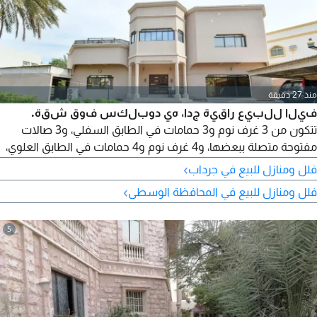
منذ 27 دقيقة
فيلا للبيع راقية جدا، هي دوبلكس فوق شقة.
تتكون من 3 غرف نوم و3 حمامات في الطابق السفلي، و3 صالات
مفتوحة متصلة ببعضها، و4 غرف نوم و4 حمامات في الطابق العلوي،
مع مطبخ داخلي واحد ومطبخ خارجي واحد. تحتوي على 6 كراجات ل 6
›
فلل ومنازل للبيع في جرداب
سيارات. السعر 400 ألف دينار بحريني. تقع في جرداب، بالقرب من
›
فلل ومنازل للبيع في المحافظة الوسطى
الشيخ محمد. مساحتها 1111 متر مربع، على قطعة أرض زاوية بين
شارعين. للتواصل B201804 / 0125. رقم الرخصة. رقم الاعلان (12).
5