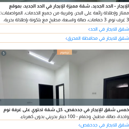
للإيجار - الحد الجديد. شقة مميزة للإيجار في الحد الجديد، بموقع
ممتاز وإطلالة رائعة على البحر، وقريبة من جميع الخدمات. المواصفات:
3 غرف نوم، 3 حمامات، صالة واسعة، مطبخ مع بلكونة بإطلالة بحرية،
مصعد، موقف سيارة، نصف مفروشة. الإيجار: 280 دينار بحريني.
›
شقق للايجار في الحد
الكهرباء غير مشمولة. للتواصل والاستفسار.
›
شقق للايجار في محافظة المحرق
5
خمس شقق للإيجار في جدحفص، كل شقة تحتوي على غرفة نوم
واحدة، صالة، مطبخ، وحمام - 100 دينار بحريني بدون كهرباء.
›
شقق للايجار في جدحفص