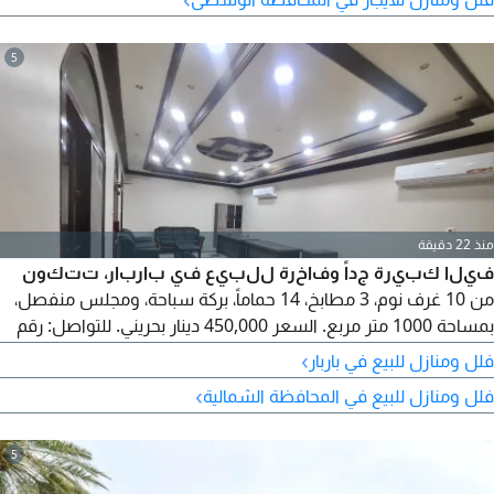
مع توفر مواقف كثيرة أمام المنزل. السعر المطلوب (600) دينار غير
شامل للخدمات. للتواصل رقم الرخصة B201804 / 0125. إعلان.
5
منذ 22 دقيقة
فيلا كبيرة جداً وفاخرة للبيع في باربار، تتكون
من 10 غرف نوم، 3 مطابخ، 14 حماماً، بركة سباحة، ومجلس منفصل،
بمساحة 1000 متر مربع. السعر 450,000 دينار بحريني. للتواصل: رقم
الرخصة B201804/0125. رقم الإعلان (13).
›
فلل ومنازل للبيع في باربار
›
فلل ومنازل للبيع في المحافظة الشمالية
5