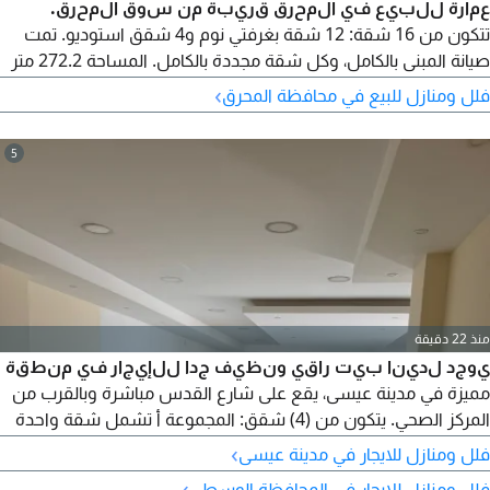
عمارة للبيع في المحرق قريبة من سوق المحرق.
تتكون من 16 شقة: 12 شقة بغرفتي نوم و4 شقق استوديو. تمت
صيانة المبنى بالكامل، وكل شقة مجددة بالكامل. المساحة 272.2 متر
مربع. السعر 220,000 دينار بحريني (قابل للتفاوض). الدخل الشهري
›
فلل ومنازل للبيع في محافظة المحرق
1,700 دينار. رقم الترخيص B201804/0125. للتواصل: مكتب إشبيلية
بوعبدالله. رقم الإعلان 86.
5
منذ 22 دقيقة
يوجد لدينا بيت راقي ونظيف جدا للإيجار في منطقة
مميزة في مدينة عيسى، يقع على شارع القدس مباشرة وبالقرب من
المركز الصحي. يتكون من (4) شقق: المجموعة أ تشمل شقة واحدة
بغرفتي نوم، حمام، مطبخ، وصالة. المجموعة ب تتكون من (3) شقق
›
فلل ومنازل للايجار في مدينة عيسى
بغرفة نوم واحدة، صالة، حمام، ومطبخ. جميع الشقق كبيرة وواسعة
›
فلل ومنازل للايجار في المحافظة الوسطى