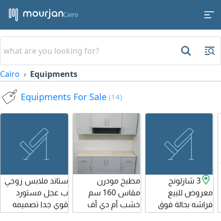
Cairo
Cairo
Equipments
Equipments For Sale
(14)
3 شازلونج
مطبخ مودرن
ستاند ملابس زوجي
معروض للبيع
مقاس 160 سم
ب عجل مستورد
فراشه بحالة فوق
خشب أم دي أف
قوي جدا تصميمه
الممتازة جدا 10 ألاف
تايلاندي
حديث وأنيق