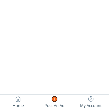
نهائي ممكن واحد
بس أو كلهم مع
بعض
Home
Post An Ad
My Account