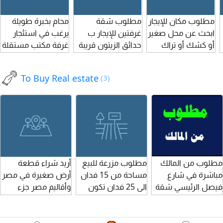
مطلوب مكان للإيجار
مطلوب شقة
محام بخبرة طويلة
ابحث عن محل صغير
غرفتين للإيجار ب
يرغب في استئجار
أو كشك أو تراك
حدائق الزيتون قريبة
غرفة مكتب مستقلة
ثابت للإيجار، يصلح
من مستشفى
داخل مكتب محاماة
لمشروع مشروبات
القبطي أو
أو مكتب اداري
To Buy Real estate
(3)
ساخنة وباردة (قهوة،
مستشفى السيدة
بالتجمع الخامس أو
إسبريسو، آيس
العذراء أو مستشفى
بالقرب من مجمع
كوفي، وعصائر)
المحبة علي أن تكون
المحاكم بميزانية في
يفضل أن يكون في
دور أرضي أو دور أول
حدود 5000 جنيه
منطقة حيوية أو أمام
علي الأكثر. والتواصل
شهريا ويفضل وجود
شركات، جامعات، أو
حصريا علي
قاعة انتظار وخدمات
مولات، وبإيجار
الواتساب. عنوان
انترنت واستقبال.
مطلوب من المالك
مطلوب مزرعة للبيع
أريد شراء قطعة
مناسب. الرجاء
المعلن. مدينة بدر.
للتواصل على الخاص
مباشرة في شارع
مساحة من 15 فدان
أرض صغيرة في مصر
التواصل مع ارسال
القاهرة. فيلا، 13
فيصل الرئيسي شقة
الى 25 فدان تكون
وأقاليم مصر جزء
الموقع، المساحة،
شارع الجامعة
للشراء أو إيجار على
أرض طينية ومياه
كاش وجزء
وقيمة الإيجار
الروسية. مدينة بدر
شارع فيصل الرئيسي
حلوة وفيها خدمات
بالتقسيط، والمعاينة
يمتنع الوسطاء
وفيلا كبيرة في أي
قبل الشراء