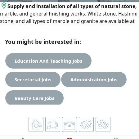
Supply and installation of all types of natural stone,
marble, and general finishing works. White stone, Hashimi
stone, and all types of marble and granite are available at
the lowest prices. We operate in Egypt and the United Arab
Emirates, and export is available to all Arab countries.
You might be interested in:
Contact us
Education And Teaching Jobs
Secretarial Jobs
Administration Jobs
Beauty Care Jobs