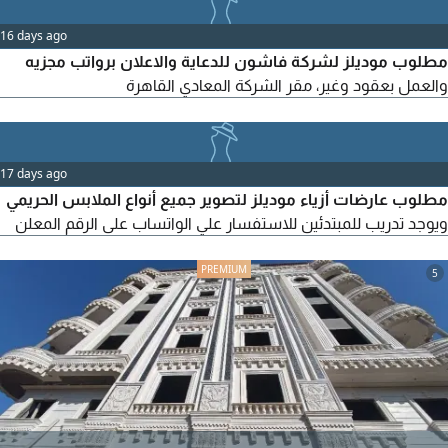
16 days ago
مطلوب موديلز لشركة فاشون للدعاية والاعلان برواتب مجزيه
والعمل بعقود وغير، مقر الشركة المعادي القاهرة
17 days ago
مطلوب عارضات أزياء موديلز لتصوير جميع أنواع الملابس الحريمي
ويوجد تدريب للمبتدئين للاستفسار علي الواتساب على الرقم المعلن
5