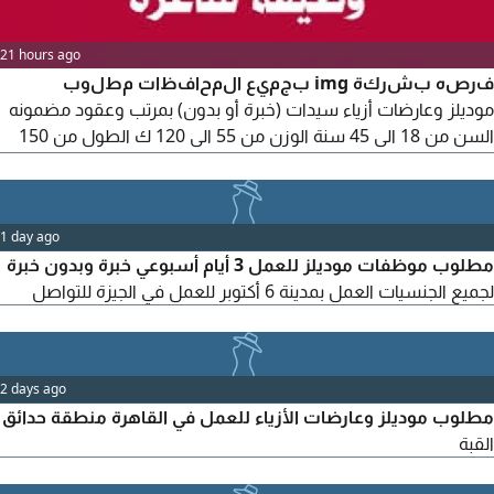
21 hours ago
فرصه بشركة img بجميع المحافظات مطلوب
موديلز وعارضات أزياء سيدات (خبرة أو بدون) بمرتب وعقود مضمونه
السن من 18 الى 45 سنة الوزن من 55 الى 120 ك الطول من 150
الى 180 سم نقبل جميع المحافظات القاهرة والجيزة والاسكندرية
وباقي الحافظات المركز الرئيسي التجمع الخامس شركة img model
التصوير بالوجه وبدون وجه جميع العاملين بالتصوير وفريق العمل
1 day ago
سيدات القبض بالسيشن أو بالشهر التصوير يومين بالأسبوع
مطلوب موظفات موديلز للعمل 3 أيام أسبوعي خبرة وبدون خبرة
لجميع الجنسيات العمل بمدينة 6 أكتوبر للعمل في الجيزة للتواصل
2 days ago
مطلوب موديلز وعارضات الأزياء للعمل في القاهرة منطقة حدائق
القبة