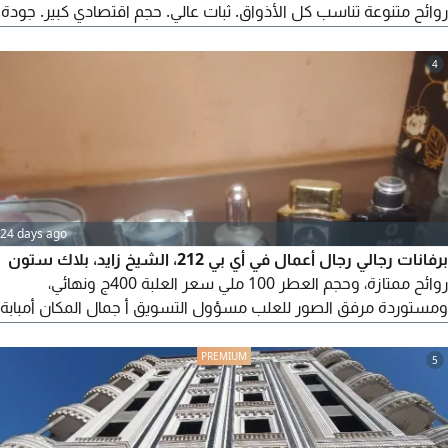
روائح متنوعة تناسب كل الأذواق. ثبات عالي. حجم اقتصادي كبير. جودة
ممتازة وسعر لا يتكرر أسعار تبدأ من 141 جنيه فقط بدل 282 جنيه
التوصيل متاح. للحجز والاستفسار ابعت رسالة خاص أو واتساب. سارع
4
بالحجز قبل نفاد الكمية
24 days ago
برفانات رجالي رجال أعمال في أي بي 212، الشيخ زايد، بلاك ستون
روائح ممتازة، وحجم العطر 100 ملي سعر العلبة 400ج ونهائي،
ومستوردة مرفق الصور للعلب مسؤول التسويق أ جمال المكان أمبابة
جيزة، وتكلفة الشحن 20ج داخلي ولو محافظات 75ج، ويوجد تركيبات
عطرية مصرية أخرى مميزه تبدأ من 60ج
5