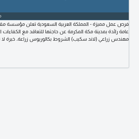
o
فرص عمل مميزة - المملكة العربية السعودية تعلن مؤسسة مق
عامة رائدة بمدينة مكة المكرمة عن حاجتها للتعاقد مع الكفاءات التال
مهندس زراعي (لاند سكيب) الشروط بكالوريوس زراعة. خبرة لا 
5 سنوات في نباتات الزينة واللاند سكيب. خبرة في تنفيذ وصيانة
المسطحات الخضراء. معرفة بأنظمة الري الحديثة واختيار النباتات ا
للبيئة. القدرة على الاشراف على فرق العمل وإدارة المواقع