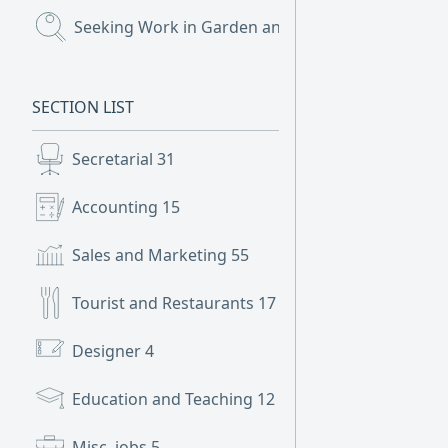
Seeking Work in Garden and Landscaping
(1)
SECTION LIST
Secretarial
31
Accounting
15
Sales and Marketing
55
Tourist and Restaurants
17
Designer
4
Education and Teaching
12
Misc. jobs
5