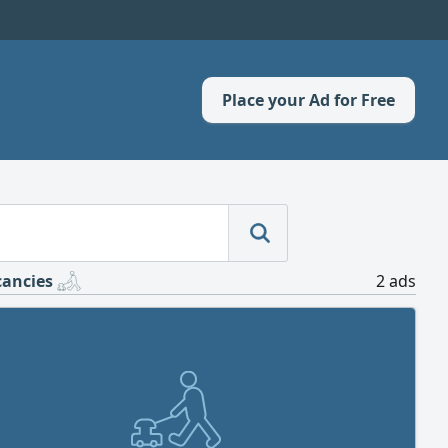
Place your Ad for Free
cancies
2 ads