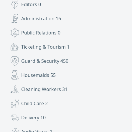
Editors
0
Administration
16
Public Relations
0
Ticketing & Tourism
1
Guard & Security
450
Housemaids
55
Cleaning Workers
31
Child Care
2
Delivery
10
Audio Visual
1