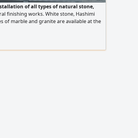
tallation of all types of natural stone,
al finishing works. White stone, Hashimi
es of marble and granite are available at the
 operate in Egypt and the United Arab
rt is available to all Arab countries. Contact