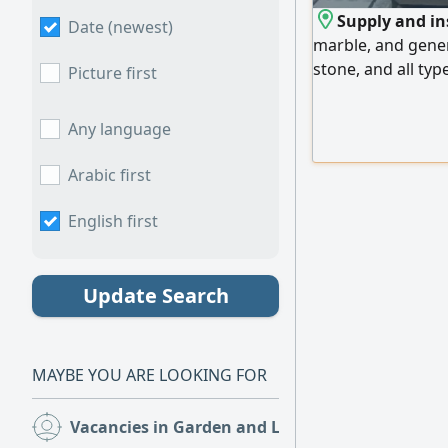
Supply and ins
Date (newest)
marble, and gener
stone, and all typ
Picture first
lowest prices. We
Emirates, and expo
Any language
us
Arabic first
English first
Update Search
MAYBE YOU ARE LOOKING FOR
Vacancies in Garden and Landscaping
(4)