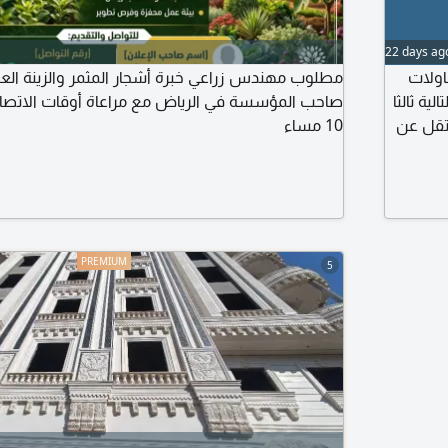
22 days ag
اولات
مطلوب مهندس زراعي خبرة أشجار المثمر والزينة الع
ية ثالثا
تقل عن
10 مساء
لمناسبة
5