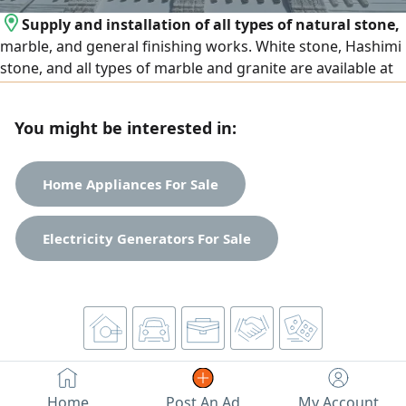
Supply and installation of all types of natural stone,
marble, and general finishing works. White stone, Hashimi
stone, and all types of marble and granite are available at
the lowest prices. We operate in Egypt and the United Arab
Emirates, and export is available to all Arab countries.
You might be interested in:
Contact us
Home Appliances For Sale
Electricity Generators For Sale
Home
Post An Ad
My Account