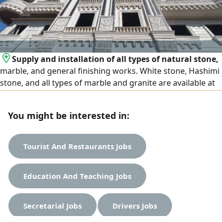
Supply and installation of all types of natural stone,
marble, and general finishing works. White stone, Hashimi
stone, and all types of marble and granite are available at
the lowest prices. We operate in Egypt and the United Arab
Emirates, and export is available to all Arab countries.
You might be interested in:
Contact us
Tourist And Restaurants Jobs
Education And Teaching Jobs
Secretarial Jobs
Drivers Jobs