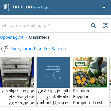
Upper Egypt
Upper Egypt
Classifieds
Everything Else For Sale
(7)
Premium
متاح أرض زراعية في
فرن خبيز عمولة من
Egyptian
محافظة الوادي
مصنع مكة صاج
Pumpkin - Fresh
الجديد مركز الفر أفره
مجلفن مدهون
from Our Farms
سعر الفدان بيبدأ من
الكتروستاتيك صاج 6