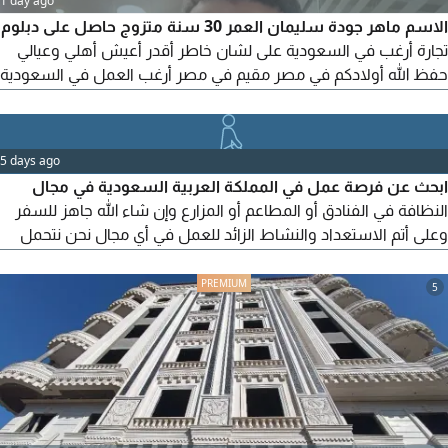
1 day ago
الاسم ماهر جودة سليمان العمر 30 سنة متزوج حاصل على دبلوم
تجارة أرغب في السعودية على لشان خاطر أقدر أعيش أهلي وعيالي
حفظ الله أولادكم في مصر مقيم في مصر أرغب العمل في السعودية
اشتغل في الأشياء الآتية مثل حارس منزلي واستراحة وسائق وبقالة
وتأجير شقق للبيع وأعرف كل شيء بنخل مثل التلقيح التفريط
التشويك التفريط الخرافه وازرع جميع الورقيات والخضروات وأجيد
5 days ago
قيادة لمن يرغب في عامل استقدام من مصر الى السعودية
ابحث عن فرصة عمل في المملكة العربية السعودية في مجال
النظافة في الفنادق أو المطاعم أو المزارع وإن شاء الله جاهز للسفر
وعلى أتم الاستعداد والنشاط الزائد للعمل في أي مجال نحن نتحمل
القدرة على العمل البدني لفترات ممتده مع الانتباه الدقيق لجميع
تفاصيل العمل مع التميز والدقة والسرعة في تنفيذ مهام العمل
5
الموكل بها بكل صدق وأمانة بفضل الله للتواصل