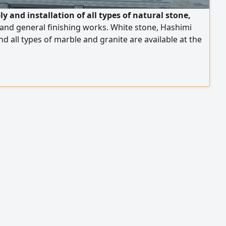
y and installation of all types of natural stone,
and general finishing works. White stone, Hashimi
nd all types of marble and granite are available at the
rices. We operate in Egypt and the United Arab
, and export is available to all Arab countries. Contact