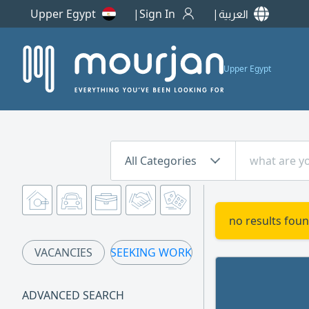
Upper Egypt
Sign In
العربية
Upper Egypt
All Categories
no results foun
VACANCIES
SEEKING WORK
ADVANCED SEARCH