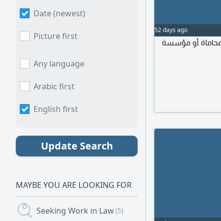
Date (newest)
52 days ago
Picture first
محاماة أو مؤسسة
Any language
Arabic first
English first
Update Search
MAYBE YOU ARE LOOKING FOR
Seeking Work in Law
(5)