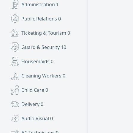
Administration
1
Public Relations
0
Ticketing & Tourism
0
Guard & Security
10
Housemaids
0
Cleaning Workers
0
Child Care
0
Delivery
0
Audio Visual
0
AC Technicians
0