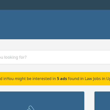
d in
You might be interested in
5 ads
found in Law Jobs in 