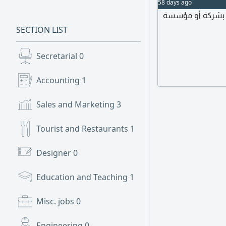
58 days ago
بحث عن عمل بشركة أو مؤسسة
SECTION LIST
Secretarial
0
Accounting
1
Sales and Marketing
3
Tourist and Restaurants
1
Designer
0
Education and Teaching
1
Misc. jobs
0
Engineering
0