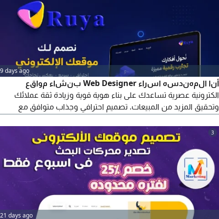
9 days ago
أنا المهندسه اسراء Web Designer بنشاء مواقع
الكترونية عصرية تساعدك على بناء هوية قوية وزيادة ثقة عملائك
وتحقيق المزيد من المبيعات. تصميم احترافي وجذاب متوافق مع
جميع الاجهزة سرعة وأداء عالي تجربة مستخدم مميزة تصميم متوافق
مع محركات البحث (SEO) ابدأ رحلتك الرقمية الآن واجعل مشروعك
3
متاحا لعملائك في أي وقت ومن أي مكان. تواصل معنا الآن
21 days ago