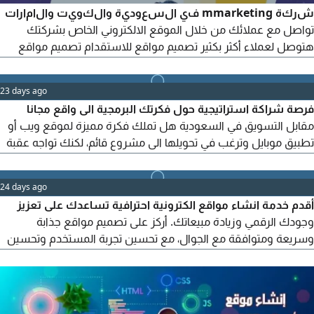
شركة mmarketing في السعودية والكويت والامارات
تواصل مع عملائك من خلال الموقع الالكتروني الخاص بشركتك
هتوصل لعملاء أكثر بكثير تصميم مواقع للاستقدام تصميم مواقع
خدمات عامة تصميم مواقع للعقارات تصميم مواقع تعقيب تصميم
مواقع التمويل والقروض تصميم مواقع المكاتب والشركات بالمملكة
23 days ago
للتواصل مع المكتب علي
فرصة شراكة استراتيجية حول فكرتك البرمجية الى واقع مجانا
مقابل التسويق في السعودية هل تملك فكرة مميزة لموقع ويب أو
تطبيق موبايل وترغب في تحويلها الى مشروع قائم، لكنك تواجه عقبة
التنفيذ التقني نحن فريق برمجيات ناشئ ومحترف، نمتلك الشغف
والخبرة العالية في تطوير المواقع وتطبيقات الهواتف الذكية. نبحث
24 days ago
عن شخص أو مؤسسة في المملكة العربية السعودية يمتلك فكرة
أقدم خدمة انشاء مواقع الكترونية احترافية تساعدك على تعزيز
مشروع واعدة وجاهزة للتنفيذ
وجودك الرقمي وزيادة مبيعاتك. أركز على تصميم مواقع جذابة
وسريعة ومتوافقة مع الجوال، مع تحسين تجربة المستخدم وتحسين
محركات البحث لضمان نتائج فعالة ونمو حقيقي لأعمالك