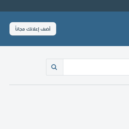
أضف إعلانك مجاناً