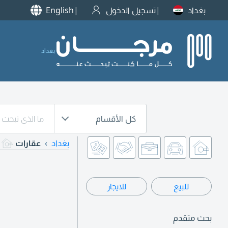
بغداد
تسجيل الدخول
English
بغداد
كل الأقسام
بغداد
عقارات
للبيع
للايجار
بحث متقدم