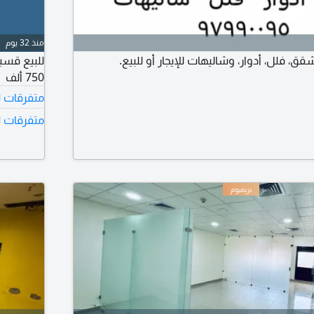
منذ 32 يوم
 فلل، أدوار، وشاليهات للإيجار أو للبيع.
750 ألف
متفرقات لل
متفرقات ل