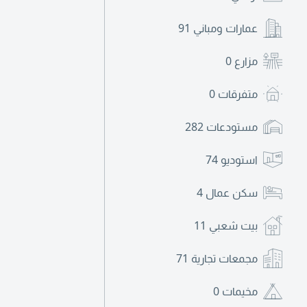
عمارات ومباني
91
مزارع
0
متفرقات
0
مستودعات
282
استوديو
74
سكن عمال
4
بيت شعبي
11
مجمعات تجارية
71
مخيمات
0