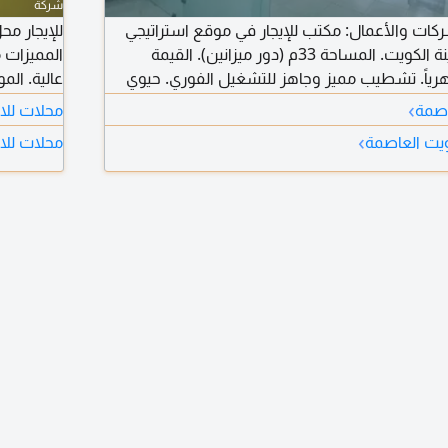
شركة
كات والأعمال: مكتب للإيجار في موقع استراتيجي
بمنطقة الشرق - مدينة الكويت. المساحة 33م (دور ميزانين). القيمة
المميزات 
 400 د.ك شهرياً. تشطيب مميز وجاهز للتشغيل الفوري. حيوي
عالية. ال
والاستفسار، أدخل رقم الهاتف / الواتساب هنا.
التواصل م
›
اصمة
محلات للاي
›
ويت العاصمة
محلات للا