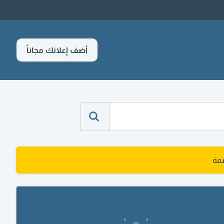
أضف إعلانك مجاناً
مة