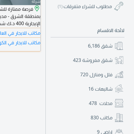
شركة
مطلوب للشراء متفرقات
(1)
فرصة ممتازة للشر
الإيجارية
لائحة الاقسام
وسهل الوصول. للحجز 
مكاتب للايجار في الع
مكاتب للايجار في الك
شقق
6,186
شقق مفروشة
423
فلل ومنازل
720
شاليهات
16
محلات
478
مكاتب
830
اراضي
9