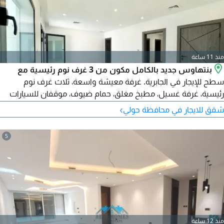
منذ 11 ساعة
بنتهاوس جديد بالكامل مكون من 3 غرف نوم رئيسية مع
سطح للإيجار في الجابرية. غرفة معيشة واسعة، ثلاث غرف نوم
رئيسية، غرفة غسيل، مطبخ مغلق، حمام ضيوف، موقفان للسيارات
في الطابق السفلي. الإيجار 675 دينار كويتي. رقم الترخيص 2024 /
›
شقق للايجار في محافظة حولي
25805، رقم السجل التجاري 509152
5
منذ 12 ساعة