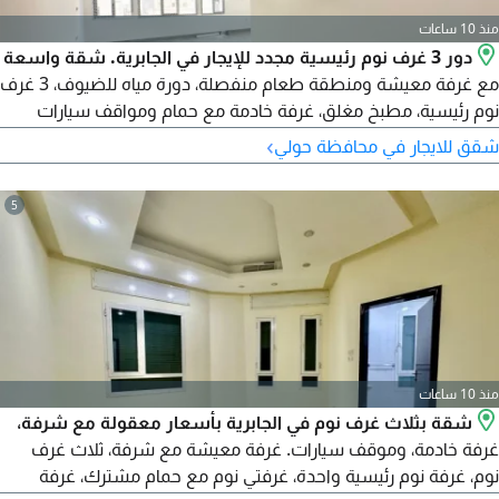
منذ 10 ساعات
دور 3 غرف نوم رئيسية مجدد للإيجار في الجابرية. شقة واسعة
مع غرفة معيشة ومنطقة طعام منفصلة، دورة مياه للضيوف، 3 غرف
نوم رئيسية، مطبخ مغلق، غرفة خادمة مع حمام ومواقف سيارات
مظللة. الإيجار 700 دينار كويتي. رقم الترخيص 2007 / 1022 تاريخ
›
شقق للايجار في محافظة حولي
اصدار الترخيص 30032022 الرقم المركزي 101220108657 رقم
السجل التجاري 119416 الكيان القانوني شركة ذات مسؤولية محدودة
5
رأس المال 250000 دينار كويتي
منذ 10 ساعات
شقة بثلاث غرف نوم في الجابرية بأسعار معقولة مع شرفة،
غرفة خادمة، وموقف سيارات. غرفة معيشة مع شرفة، ثلاث غرف
نوم، غرفة نوم رئيسية واحدة، غرفتي نوم مع حمام مشترك، غرفة