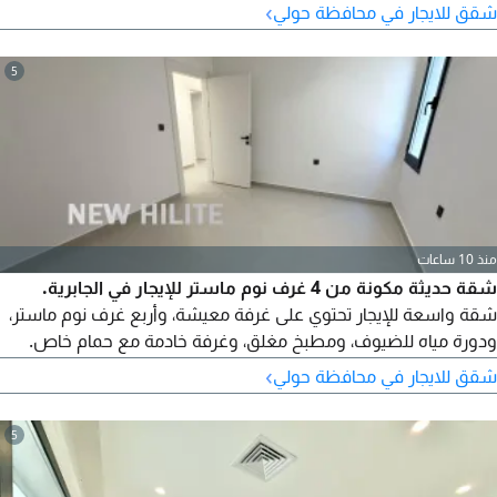
خادمة مع حمام، موقفان للسيارات. الإيجار 570 دينار كويتي
›
شقق للايجار في محافظة حولي
5
منذ 10 ساعات
شقة حديثة مكونة من 4 غرف نوم ماستر للإيجار في الجابرية.
شقة واسعة للإيجار تحتوي على غرفة معيشة، وأربع غرف نوم ماستر،
ودورة مياه للضيوف، ومطبخ مغلق، وغرفة خادمة مع حمام خاص.
تقع في الطابق الأول مع مواقف سيارات متاحة. الإيجار 675 دينار
›
شقق للايجار في محافظة حولي
كويتي شهريا. رقم الترخيص 2007 / 1022 تاريخ اصدار الترخيص
30032022 الرقم المركزي 101220108657 رقم السجل التجاري
5
119416 الكيان القانوني