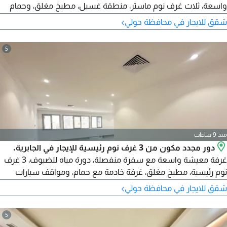
واسعة، ثلاث غرف نوم ماستر، منطقة غسيل، مطبخ مغلق، وحمام
ضيوف. تشمل موقفين للسيارات في الطابق السفلي. الإيجار 665
›
شقق للايجار في محافظة حولي
دينار كويتي شهريا. رقم الترخيص 2007 / 1022 تاريخ اصدار الترخيص
30032022 الرقم المركزي 101220108657 رقم السجل التجاري
5
119416 الكيان القانوني شركة ذات مسؤولية محدودة
منذ 9 ساعات
دور مجدد مكون من 3 غرف نوم رئيسية للإيجار في الجابرية.
غرفة معيشة واسعة مع سفرة منفصلة، دورة مياه للضيوف، 3 غرف
نوم رئيسية، مطبخ مغلق، غرفة خادمة مع حمام، ومواقف سيارات
مظللة. الإيجار 700 دينار كويتي شهريا. رقم الترخيص 2007 / 1022
›
شقق للايجار في محافظة حولي
تاريخ اصدار الترخيص 30032022 الرقم المركزي 101220108657 رقم
السجل التجاري 119416 الكيان القانوني شركة ذات مسؤولية محدودة
5
رأس المال 250000 دينار كويتي