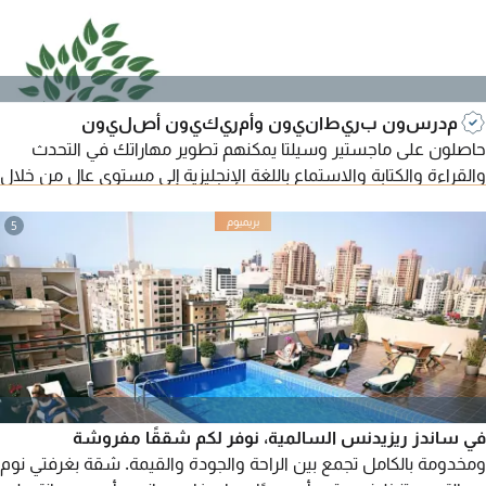
مدرسون بريطانيون وأمريكيون أصليون
حاصلون على ماجستير وسيلتا يمكنهم تطوير مهاراتك في التحدث
والقراءة والكتابة والاستماع باللغة الإنجليزية إلى مستوى عالٍ من خلال
دورات تعليم اللغة الإنجليزية المتسارعة، الإنجليزية اليومية/التجارية،
التحضير للامتحانات، IELTS، TOEFL، IGCSE، A level، BA/MA. أكثر من
5
15 عامًا من تدريس جميع المواد وفقًا للمناهج البريطانية والأمريكية.
النتائج والخصوصية مضمونة لجميع الأعمار.
في ساندز ريزيدنس السالمية، نوفر لكم شققًا مفروشة
ومخدومة بالكامل تجمع بين الراحة والجودة والقيمة. شقة بغرفتي نوم