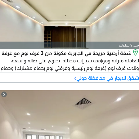
منذ 9 ساعات
شقة أرضية مريحة في الجابرية مكونة من 3 غرف نوم مع غرفة
للعاملة منزلية ومواقف سيارات مظللة. تحتوي على صالة واسعة،
وثلاث غرف نوم (غرفة نوم رئيسية وغرفتي نوم بحمام مشترك) وحمام
ضيوف، وغرفة خادمة مع حمام، وموقفين سيارات مظللين. الإيجار
›
شقق للايجار في محافظة حولي
550 دينار كويتي
5