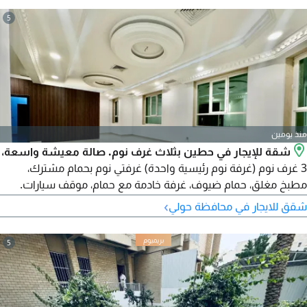
5
منذ يومين
شقة للإيجار في حطين بثلاث غرف نوم. صالة معيشة واسعة،
3 غرف نوم (غرفة نوم رئيسية واحدة) غرفتي نوم بحمام مشترك،
مطبخ مغلق، حمام ضيوف، غرفة خادمة مع حمام، موقف سيارات.
الإيجار 550 دينار كويتي. تنطبق الشروط والاحكام. رسوم الوسيط
›
شقق للايجار في محافظة حولي
ووديعة قابلة للتطبيق. رقم الترخيص 2024 / 25805. رقم السجل
التجاري 509152
5