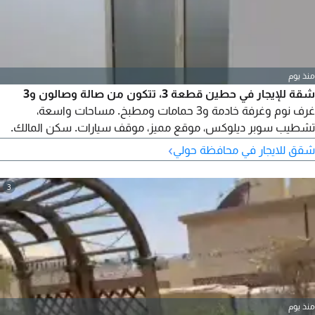
منذ يوم
شقة للإيجار في حطين قطعة 3، تتكون من صالة وصالون و3
غرف نوم وغرفة خادمة و3 حمامات ومطبخ. مساحات واسعة،
تشطيب سوبر ديلوكس، موقع مميز، موقف سيارات. سكن المالك.
650 دينار كويتي. للاستفسار، أبو محمد مكتب عقاري
›
شقق للايجار في محافظة حولي
3
منذ يوم