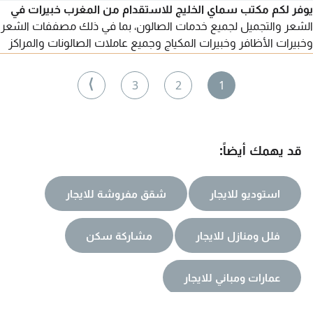
يوفر لكم مكتب سماي الخليج للاستقدام من المغرب خبيرات في
الشعر والتجميل لجميع خدمات الصالون، بما في ذلك مصففات الشعر
وخبيرات الأظافر وخبيرات المكياج وجميع عاملات الصالونات والمراكز
بكفاءة عالية. للطلب، يرجى التواصل معنا عبر أرقامنا.
⟩
3
2
1
قد يهمك أيضاً:
استوديو للايجار
شقق مفروشة للايجار
فلل ومنازل للايجار
مشاركة سكن
عمارات ومباني للايجار