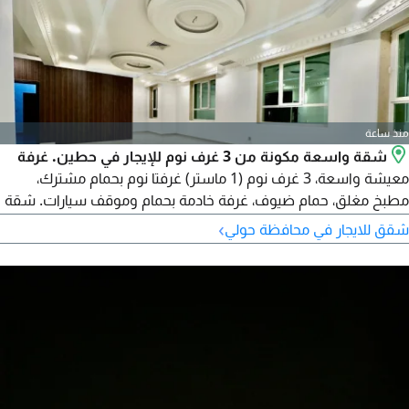
منذ ساعة
شقة واسعة مكونة من 3 غرف نوم للإيجار في حطين. غرفة
معيشة واسعة، 3 غرف نوم (1 ماستر) غرفتا نوم بحمام مشترك،
مطبخ مغلق، حمام ضيوف، غرفة خادمة بحمام وموقف سيارات. شقة
عائلية مثالية. رقم الترخيص 2007 / 1022 تاريخ اصدار الترخيص
›
شقق للايجار في محافظة حولي
30032022 الرقم المركزي 101220108657 رقم السجل التجاري
119416 الكيان القانوني شركة ذات مسؤولية محدودة رأس المال
250000 دينار كويتي