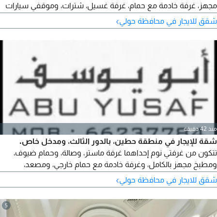
مجهز، غرفة خادمة مع حمام، غرفة غسيل، شترات، وموقفي سيارات
مظللين بجانب بعض. سعر الإيجار 800 دينار كويتي (Q8).
›
شقق للايجار في محافظة حولي
منذ 42 دقيقة
شقة للإيجار في منطقة حطين، بالدور الثالث، ومدخل خاص.
تتكون من غرفتي نوم إحداهما غرفة ماستر، وصالة، وحمام ضيوف،
ومطبخ مجهز بالكامل، وغرفة خادمة مع حمام خارجي، ومصعد،
وشترات، وموقفي سيارات في السرداب. الإيجار 450 دينار كويتي.
›
شقق للايجار في محافظة حولي
5