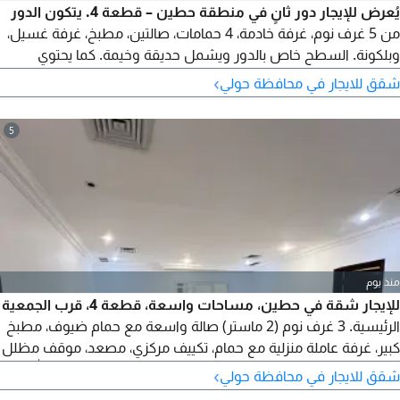
يُعرض للإيجار دور ثانٍ في منطقة حطين – قطعة 4. يتكون الدور
من 5 غرف نوم، غرفة خادمة، 4 حمامات، صالتين، مطبخ، غرفة غسيل،
وبلكونة. السطح خاص بالدور ويشمل حديقة وخيمة. كما يحتوي
السرداب على مسبح وصالة رياضية. البيت مالكه يسكن في الدور
›
شقق للايجار في محافظة حولي
الأرضي. يضم موقفين للسيارات، تشطيب سوبر ديلوكس، وموقع
مميز. الإيجار: 1100 دينار كويتي. للمراجعة: أبو محمد - مكتب عقاري.
5
منذ يوم
للإيجار شقة في حطين، مساحات واسعة، قطعة 4، قرب الجمعية
الرئيسية. 3 غرف نوم (2 ماستر) صالة واسعة مع حمام ضيوف، مطبخ
كبير، غرفة عاملة منزلية مع حمام، تكييف مركزي، مصعد، موقف مظلل
أمام البيت وموقف خلف البيت. الإيجار 570 د ك للاتصال بوعبدالله
›
شقق للايجار في محافظة حولي