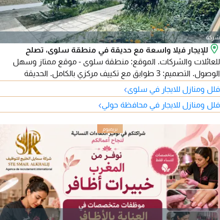
شركة
للإيجار فيلا واسعة مع حديقة في منطقة سلوى، تصلح
للعائلات والشركات. الموقع: منطقة سلوى - موقع ممتاز وسهل
الوصول. التصميم: 3 طوابق مع تكييف مركزي بالكامل. الحديقة
والمواقف: حديقة خاصة ومواقف سيارات داخلية وخارجية تتسع لعدة
›
فلل ومنازل للايجار في سلوى
سيارات. توزيع الأدوار: الطابق الأرضي: صالات استقبال واسعة +
›
فلل ومنازل للايجار في محافظة حولي
مطبخ مجهز + حمام ومغاسل ضيوف + حديقة + مواقف. الطابق
الأول: صالة صغيرة + 3 غرف نوم (منها غرفة ماستر). الطابق الثاني:
صالة صغيرة.