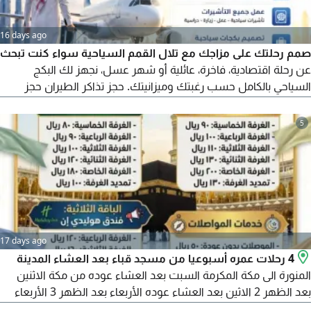
16 days ago
صمم رحلتك على مزاجك مع تلال القمم السياحية سواء كنت تبحث
عن رحلة اقتصادية، فاخرة، عائلية أو شهر عسل، نجهز لك البكج
السياحي بالكامل حسب رغبتك وميزانيتك. حجز تذاكر الطيران حجز
الفنادق استقبال وتوديع جولات وأنشطة سياحية بكجات مخصصة
لجميع الوجهات روسيا المغرب مصر جورجيا أذربيجان أوروبا وجميع
5
دول العالم كل اللي عليك تحدد وجهتك وميزانيتك والباقي علينا.
للتواصل والحجز
17 days ago
4 رحلات عمره أسبوعيا من مسجد قباء بعد العشاء المدينة
المنورة الى مكة المكرمة السبت بعد العشاء عوده من مكة الاثنين
بعد الظهر 2 الاثين بعد العشاء عوده الأربعاء بعد الظهر 3 الأربعاء
بعد العشاء والعوده الجمعة بعد الصلاة الجمعة 4 الخميس بعد