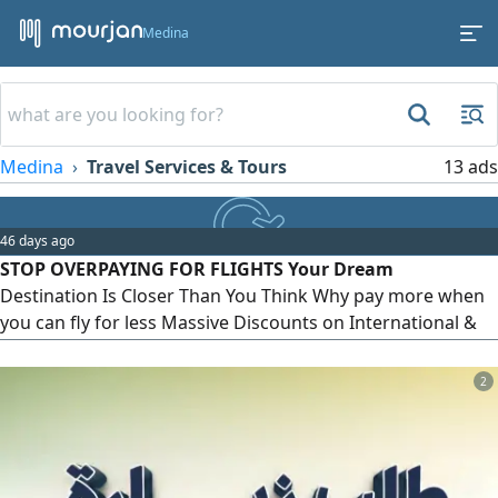
Medina
Medina
Travel Services & Tours
13 ads
46 days ago
STOP OVERPAYING FOR FLIGHTS Your Dream
Destination Is Closer Than You Think Why pay more when
you can fly for less Massive Discounts on International &
Domestic Flights Limited - Time Offers Unbeatable Prices
Fast & Hassle - Free Booking Whether you're planning a
2
vacation, business trip, or family getaway, we've got the
best fares waiting for you Seats are selling fa