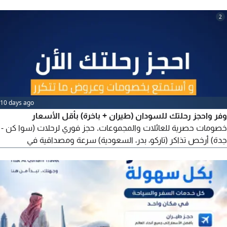
2
10 days ago
وفر واحجز رحلتك للسودان (طيران + باخرة) بأقل الأسعار
خصومات حصرية للعائلات والمجموعات. حجز فوري لرحلات (سوا كن -
جدة) أرخص تذاكر (تاركو، بدر، السعودية) سرعة ومصداقية في
التعامل. سعرنا يفرق. وخدمتنا تريحك السودان تذاكر - طيران باخرة