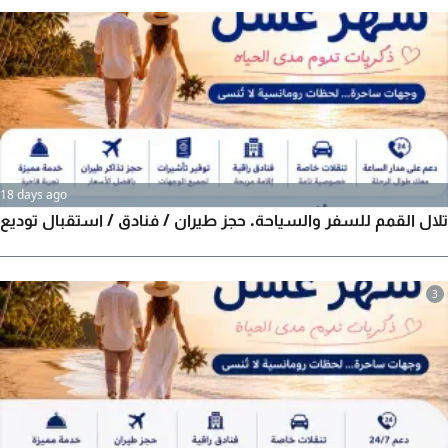
العشاء والعوده الجمعة بعد الصلاة أو السبت بعد الظهر أسعار
وفنادق قريبة من الحرم للحجز 2 يوم بالفندق 80 ريال بالفندق
18 days ago
تلال القمم للسفر والسياحة. حجز طيران / فنادق / استقبال توديع
3