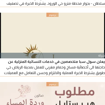
سلطان - بجوار محطة مترو حي الورود. يشترط الخبرة في تصفيف
الشعر، السيشوار، الصبغات، البديكير والمنيكير، مع حسن التعامل
والالتزام. نوفر نقل كفالة، راتبا مجزيا حسب الخبرة، وبيئة عمل راقية
ومستقرة. للتقديم والاستفسار
شركة
يعلن سول سبا متخصصين في خدمات النسائية المنزلية عن
حاجتها الى أخصائية مساج وحمام مغربي للعمل بمدينة الرياض حي
طويق يشترط الخبرة العملية والالتزام وحسن التعامل مع العميلات
للتقديم يرجى إرسال السيرة الذاتية وبيانات التواصل