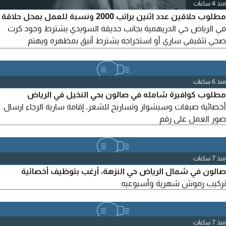
منذ 4 ساعات
مطلوب حلاقين عدد اثنين براتب 2000 ونسبة للعمل بمحل حلاقة
في الرياض حي الدريهمية بجانب حديقة السويدي يشترط وجود كرت
صحي تثقيفي ساري أو استخراجه يشترط أنيق بمظهره ويهتم
بالنظافة وملتزم بالدوام، يتوفر سكن، النقل بعد التجربة، التواصل
واتساب، التوظيف فوري العمل بنظام راتب ونسبة
منذ 6 ساعات
مطلوب كوافيرة شامله في صالون بحي النخيل في الرياض
أخصائية صبغات وسيشوار وتساريح للشعر. إقامة سارية الرجاء ارسال
صور العمل على رقم
منذ 7 ساعات
صالون في شمال الرياض حي النزهة، أرغب بتوظيف أخصائية
تركيب رموش شهرية وأسبوعيه
منذ 7 ساعات