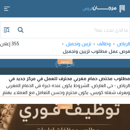
الرياض
الرياض
وظائف
تزيين وتجميل
355 إعلان
فرص عمل مطلوب تزيين وتجميل
مطلوب مختص حمام مغربي محترف للعمل في مركز جديد في
الرياض - حي العارض. الشروط يكون عنده خبرة في الحمام المغربي
ويعرف شغله كويس. يكون محترم وحسن التعامل مع العملاء. يهتم
بنظافته وشكله وطريقة تعامله. يكون ملتزم بالحضور والعمل. يساعد
في استقبال العملاء وتنظيمهم عند الحاجة. ما يكون عليه بلاغ تغيب
أو هروب. الراتب والمميزات راتب أساسي 2200 ريال. 10% نسبة من
عملاء الحمام المغربي. السكن والمواصلات متوفر التواصل