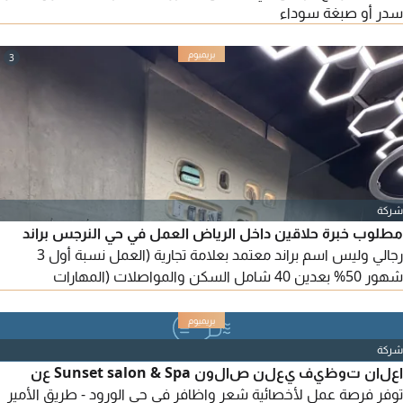
سدر أو صبغة سوداء
3
شركة
مطلوب خبرة حلاقين داخل الرياض العمل في حي النرجس براند
رجالي وليس اسم براند معتمد بعلامة تجارية (العمل نسبة أول 3
شهور 50% بعدين 40 شامل السكن والمواصلات (المهارات
والصفات المطلوبة الأمانة النظافة نظافة مكان العمل الشخصية
الصدق المهارة العالية الالتزام بالتعليمات التعاون مع الزملاء الطموح.
أرسل شغلك واتساب فقط بعدها يتم التواصل معك يرجى عدم
شركة
التواصل من خارج السعودية فقط داخل السعودية
اعلان توظيف يعلن صالون Sunset salon & Spa عن
توفر فرصة عمل لأخصائية شعر واظافر في حي الورود - طريق الأمير