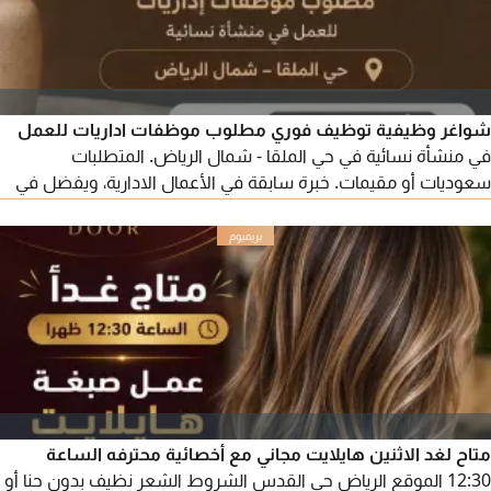
شواغر وظيفية توظيف فوري مطلوب موظفات اداريات للعمل
في منشأة نسائية في حي الملقا - شمال الرياض. المتطلبات
سعوديات أو مقيمات. خبرة سابقة في الأعمال الادارية، ويفضل في
الصالونات أو مراكز التجميل
متاح لغد الاثنين هايلايت مجاني مع أخصائية محترفه الساعة
12:30 الموقع الرياض حي القدس الشروط الشعر نظيف بدون حنا أو