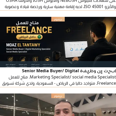
على شهادات النيبوش NEBOSH والأيوش IOSH والأوشا OSHA
والأيزو ISO 45001، لديه إقامة مهنية سارية ورخصة قيادة وعضوية
الهيئة السعودية للمهندسين (مهندس ميكانيكا)، خبرة 7 سنوات،
جاهز للمباشرة الفورية.
ابحث عن وظيفة Senior Media Buyer/ Digital
Marketing Specialist/ social media Specialist. متاح للعمل
Freelance. متواجد حاليا في الرياض - السعودية، ولدي شركة تسويق
داخل مصر. لمن يريد شركة تسويق لإدارة السوشيال ميديا بالكامل.
لدي خبرة 9 + سنوات في التسويق الالكتروني وإدارة الحملات الاعلانية
وبناء استراتيجيات التسويق لمختلف الأنشطة والبراندات. Media
Buying Meta Ads - Facebook & Instagram، TikTok Ads