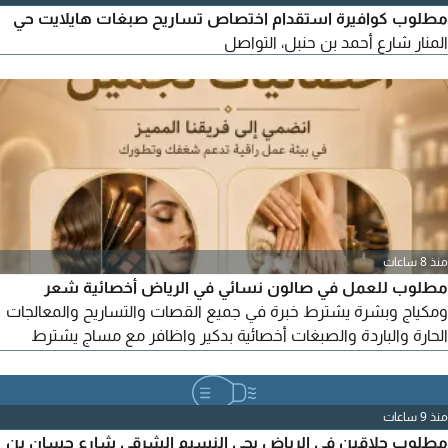
مطلوب كوافيرة استقدام اختصاص تساريح صبغات هايلايت حي
المنار شارع أحمد بن حنبل، التواصل
منذ 8 ساعات
مطلوب للعمل في صالون نسائي في الرياض أخصائية شعر
ومكياج وبشرة يشترط خبرة في جميع القصات والتساريح والمعالجات
الحارة والباردة والصبغات أخصائية بدكير واظافر مع مساج يشترط
خبرة في الاظافر وجميع أنواع المساج يشترط إقامة سارية
منذ 9 ساعات
مطلوب حلاقين في الرياض بحي النسيم الشرقي شارع حسان بن