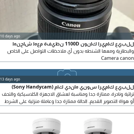
10 days ago
للبيع كاميرا كانون 1100D نظيفة معها شاحنها
والبطارية ومعها الشنطه بدون أي ملاحظات التواصل على الخاص
Camera canon
13 days ago
للبيع كاميرا سوني هاندي كام (Sony Handycam)
تراثية ونادرة، ممتازة جدا ومناسبة لعشاق الاجهزة الكلاسيكية والتحف
أو هواة التصوير القديم. الحالة ممتازة جدا وعاملة منزلية على الشرط
ونظيفة. الملحقات الشاحن الأصلي والبطارية الأصلية بحالة الوكالة.
الموقع المزاحمية تسليم يد بيد