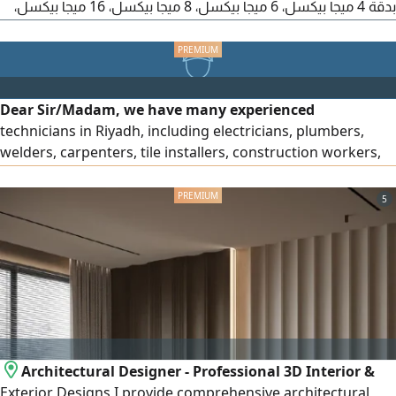
بدقة 4 ميجا بيكسل، 6 ميجا بيكسل، 8 ميجا بيكسل، 16 ميجا بيكسل،
و32 ميجا بيكسل متوفرة. أفضل الأسعار في الرياض
Dear Sir/Madam, we have many experienced
technicians in Riyadh, including electricians, plumbers,
welders, carpenters, tile installers, construction workers,
drivers, and forklift operators. They have extensive
experience and high efficiency, and they are available in
5
Riyadh under sponsorship transfer. For inquiries, please
contact me.
Architectural Designer - Professional 3D Interior &
Exterior Designs I provide comprehensive architectural