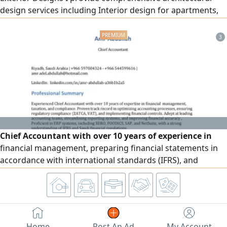
design services including Interior design for apartments,
villas, shops, offices, and cafés Exterior design and façades
(Modern - Classic - Modern Classic - Neo - Classical) High -
3
quality realistic 3D rendering Detailed construction
drawings Realistic materials and lighting visualization
Chief Accountant with over 10 years of experience in
financial management, preparing financial statements in
accordance with international standards (IFRS), and
managing tax filings (ZATCA & VAT). I have a high level of
skill in managing collection operations in both the public
and private sectors, improving cash flows, and integrating
accounting systems (ERP) such as Daftera, Qoyod, Wafq,
NetSuite, FOODICS, and XERO.
Home
Post An Ad
My Account