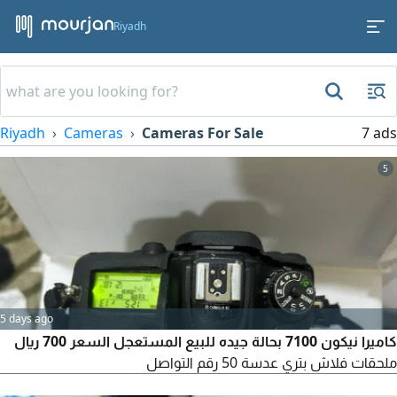
Riyadh
Riyadh
Cameras
Cameras For Sale
7 ads
5
5 days ago
كاميرا نيكون 7100 بحالة جيده للبيع المستعجل السعر 700 ريال
ملحقات فلاش بتري عدسة 50 رقم التواصل