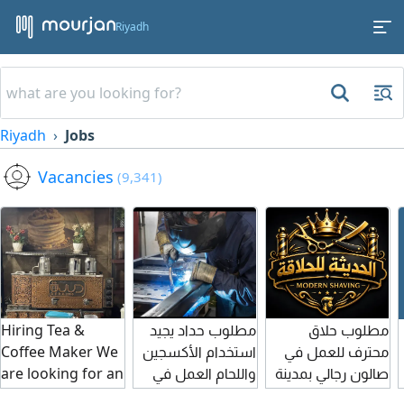
Riyadh
Riyadh
Jobs
Vacancies
(9,341)
مطلوب حلاق
مطلوب حداد يجيد
Hiring Tea &
محترف للعمل في
استخدام الأكسجين
Coffee Maker We
صالون رجالي بمدينة
واللحام العمل في
are looking for an
الرياض. يشترط الا
القصيم المذنب في
experienced Tea