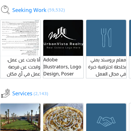
يزيد العمر عن 30
مزرعة
& Coffee Maker
Seeking Work
(59,532)
سنة، وأن تكون
to join our team.
بطاقة الصحة سارية،
Location Hafr Al
مع خبرة في قص
Batin, Saudi
الشعر والذقن
Arabia
وحسن التعامل
معلم بروستد يمني
Adobe
أنا باحث عن عمل،
بخلطة احترافية خبرة
Illustrators, Logo
وابحث عن فرصة
في مجال العمل
Design, Poser
عمل في أي مكان
سنة الراتب 4500
Design, social
مناسب. مواليد
قابل للتفاوض ابحث
media Post
المدينة المنورة
Services
(2,143)
عن عمل يقدر
Design, Business
وحاصل على
جهودي كمحترف
Card Design
بكالوريوس في
الاقتصاد وماجستير
ادارة أعمال، وعندي
خبرة في المبيعات
والادارة والعمليات