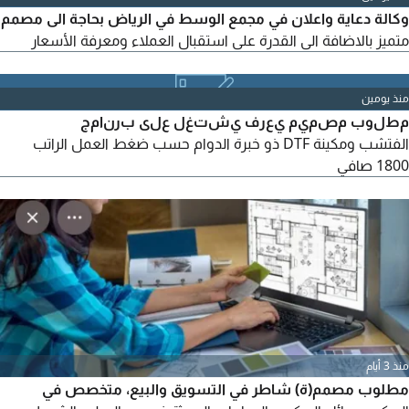
وأخذ المقاسات والبيانات المطلوبة. مقابلة العملاء والمقاولين
وكالة دعاية واعلان في مجمع الوسط في الرياض بحاجة الى مصمم
والمصممين وفهم متطلبات المشاريع. اعداد تصاميم الخزائن
متميز بالاضافة الى القدرة على استقبال العملاء ومعرفة الأسعار
والمطابخ
منذ يومين
مطلوب مصميم يعرف يشتغل على برنامج
الفتشب ومكينة DTF ذو خبرة الدوام حسب ضغط العمل الراتب
1800 صافي
منذ 3 أيام
مطلوب مصمم(ة) شاطر في التسويق والبيع، متخصص في