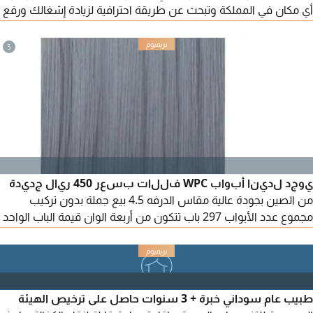
أي مكان في المملكة وتبحث عن طريقة احترافية لزيادة إشغالك ورفع
أرباحك نحن نقدم لك خدمات متكاملة لتشغيل وإدارة منصات الحجز
العالمية مثل Booking. com - GAZER IN - Agoda - Expedia - C
5
trip - Arabia beds - Hotelsfy (بوكينج - أجودا - اكسبيديا - جاذر أن -
اربيا بيدز من المطار - هوتلز فاي وغيرها)
يوجد لدينا أبواب WPC فللات بسعر 450 ريال جديدة
من الصين بجودة عالية مقاس الدرفه 4.5 بيع جملة بدون تركيب
مجموع عدد الأبواب 297 باب تتكون من أربعة الوان قيمة الباب الواحد
450 ريال البيع جملة مقاسات الأبواب 1 - مقاس الطول 2.40 العرض
1.20 عددها/ 197 باب 2 - مقاس الطول 2.40 العرض 0810 عددها
100 باب اجمالي عدد الأبواب 297
طبيب عام سوداني خبرة + 3 سنوات حاصل على ترخيص الهيئة