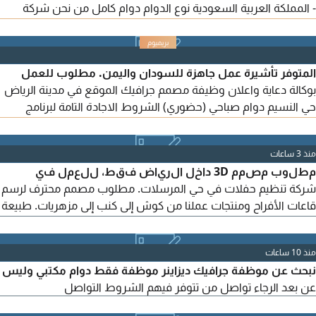
- المملكة العربية السعودية نوع الدوام دوام كامل من نحن شركة
Oriental Art متخصصة في تصميم وتصنيع الأثاث الفاخر والديكور
الداخلي، ونسعى الى بناء علامة تجارية رائدة في السوق السعودي من
خلال محتوى ابداعي وحملات تسويقية مؤثرة تعتمد على أحدث تقنيات
المتوفر تأشيرة عمل جاهزة للسودان واليمن. مطلوب للعمل
الذكاء الاصطناعي. المسمى الوظيفي social media
بوكالة دعاية واعلان وظيفة مصمم جرافيك الموقع في مدينة الرياض
حي النسيم دوام صباحي (حضوري) الشروط الاجادة التامة لبرنامج
الاليستريتور والفوتوشوب المزايا توفير سكن، توفير نقل للتواصل
أرسل السيرة الذاتية وملف الأعمال السابقة الى واتساب الرقم
منذ 3 ساعات
مطلوب مصمم 3D داخل الرياض فقط، للعمل في
شركة تنظيم حفلات في حي المرسلات. مطلوب مصمم محترف لرسم
قاعات الأفراح ومنتجات عملنا من كوش إلى كنب إلى مزهريات. طبيعة
العمل: رسم القاعة بتفاصيلها حتى نقدمها للعميل قبل التنفيذ. الدوام
مكتبي ولا يشترط دوام كامل، لكن يشترط التفرغ.
منذ 10 ساعات
نبحث عن موظفة جرافيك ديزاينر موظفة فقط دوام مكتبي وليس
عن بعد الرجاء تواصل من تتوفر فيهم الشروط التواصل