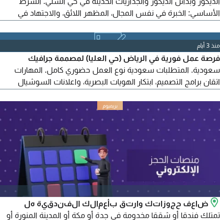
الديكور وبدائل الديكور والجداريات الحديثة في حي السلي. الشرط
الأساسي: الخبرة في نفس المجال، المظهر اللائق، والاجتهاد في
المبيعات وتحقيق الهدف المطلوب.
منذ 3 أيام
فرصة عمل فورية في الرياض (حي العليا) لمصممة جرافيك
سعودية. المتطلبات سعودية نوع العمل حضوري كامل. المهارات
اتقان برامج التصميم، ابتكار الهويات البصرية، واعلانات السوشيال
ميديا. المزايا بيئة محفزة. راتب مجزي (يحدد بالمقابلة) التقديم ارسلي
السيرة الذاتية ومعرض الأعمال
ضاعف حجوزاتك وارتق بأعمالك الفندقية هل
تمتلك فندقا أو شققا مخدومة في جدة أو مكة أو المدينة المنورة أو