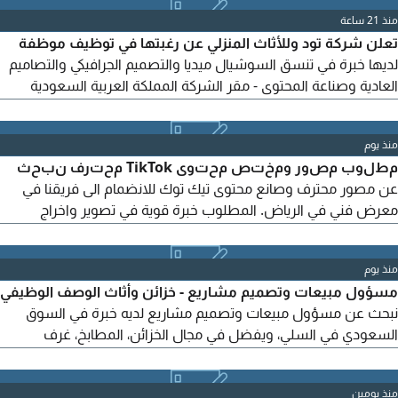
منذ 21 ساعة
تعلن شركة تود وللأثاث المنزلي عن رغبتها في توظيف موظفة
لديها خبرة في تنسق السوشيال ميديا والتصميم الجرافيكي والتصاميم
العادية وصناعة المحتوى - مقر الشركة المملكة العربية السعودية
مدينة الرياض حي الصحافة نوع الوظيفة دوام كامل الايميل للتقديم
منذ يوم
مطلوب مصور ومختص محتوى TikTok محترف نبحث
عن مصور محترف وصانع محتوى تيك توك للانضمام الى فريقنا في
معرض فني في الرياض. المطلوب خبرة قوية في تصوير واخراج
فيديوهات TikTok وReels - يعرف كيف يصنع فكرة فيديو قابلة
للانتشار وليس مجرد تصوير - خبرة في ترندات TikTok والخوارزمية
منذ يوم
وطرق زيادة المشاهدات والتفاعل - القدرة على اختيار الأفكار
مسؤول مبيعات وتصميم مشاريع - خزائن وأثاث الوصف الوظيفي
والهوكات التي تجذب المشاهد
نبحث عن مسؤول مبيعات وتصميم مشاريع لديه خبرة في السوق
السعودي في السلي، ويفضل في مجال الخزائن، المطابخ، غرف
الملابس، الأثاث أو الأعمال الخشبية. المهام والمسؤوليات -
استقطاب عملاء ومشاريع جديدة للمصنع. زيارة مواقع المشاريع
منذ يومين