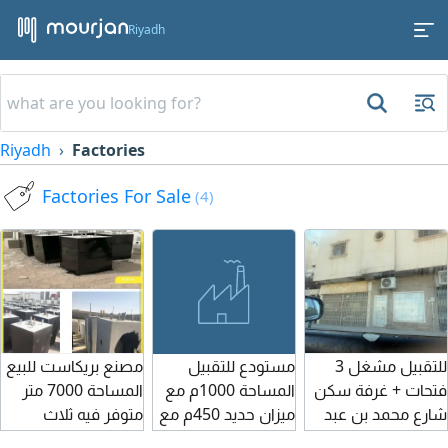
Riyadh
Riyadh
Factories
Factories For Sale
(4)
للتقبيل مشغل 3
مستودع للتقبيل
مصنع بريكاست للبيع
فتحات + غرفة سكن
المساحة 1000م مع
المساحة 7000 متر
شارع محمد بن عبد
ميزان حديد 450م مع
متوفر فيه ثلاث
اللطيف - حي البديعة
غرفتين ودورة مياه
رافعات وقوالب