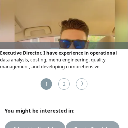
to ensure projects are delivered to the highest standards
through to final handover
Executive Director. I have experience in operational
data analysis, costing, menu engineering, quality
management, and developing comprehensive
implementation plans. I am happy to share my CV and will
contact you at your convenience. Thank you, Ismail Al -
⟩
1
2
Wakil
You might be interested in: