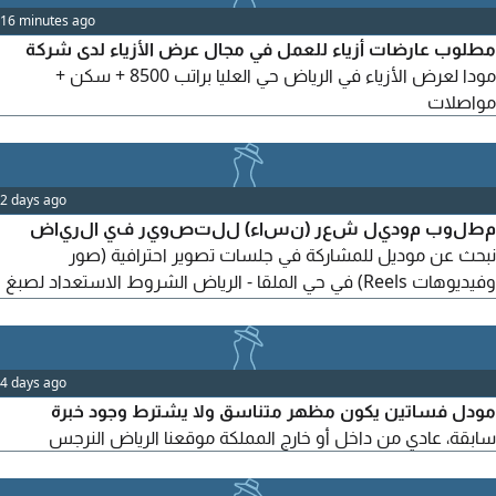
16 minutes ago
pieces. Managing and preparing travel luggage with high
مطلوب عارضات أزياء للعمل في مجال عرض الأزياء لدى شركة
precision, organizing it before
مودا لعرض الأزياء في الرياض حي العليا براتب 8500 + سكن +
مواصلات
2 days ago
مطلوب موديل شعر (نساء) للتصوير في الرياض
نبحث عن موديل للمشاركة في جلسات تصوير احترافية (صور
وفيديوهات Reels) في حي الملقا - الرياض الشروط الاستعداد لصبغ
الشعر من اجل التصوير. طول الشعر متوسط الى طويل. العمر من
19 الى 32 سنة. الطول أكثر من 166 سم. الوزن جسم متناسق، أقل
من 60 كجيم. الموقع حي الملقا - الرياض للتواصل عبر
4 days ago
مودل فساتين يكون مظهر متناسق ولا يشترط وجود خبرة
سابقة، عادي من داخل أو خارج المملكة موقعنا الرياض النرجس