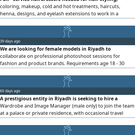
coloring, makeup, cold and hot treatments, haircuts,
henna, designs, and eyelash extensions to work in a
women'beauty salon
39 days ago
We are looking for female models in Riyadh to
collaborate on professional photoshoot sessions for
fashion and product brands. Requirements age 18 - 30
years, confidence in front of the camera, punctuality. To
apply, send your name - age - height - city - 3 to 5 recent
photos - contact number or Instagram account. Qualified
60 days ago
candidates who meet the requirements will be contacted
A prestigious entity in Riyadh is seeking to hire a
Wardrobe and Image Manager (male only) to join the team
at a palace or private residence, with occasional travel
between Dammam and Jeddah. Main Duties and
Responsibilities Daily care of the wardrobe, including
organizing and inspecting luxury garments and bespoke