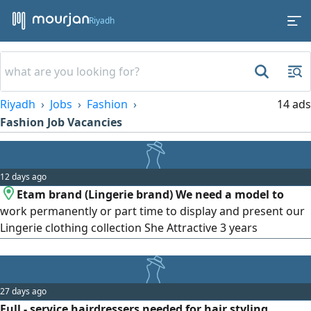
Riyadh
Riyadh
Jobs
Fashion
14 ads
Fashion Job Vacancies
12 days ago
Etam brand (Lingerie brand) We need a model to
work permanently or part time to display and present our
Lingerie clothing collection She Attractive 3 years
experience Age does not exceed 40 years Kind of clothes
will be show (Sleepwear Shapewear Lingerie Evening dress
Bed & Bath) Please contact
27 days ago
Full - service hairdressers needed for hair styling,