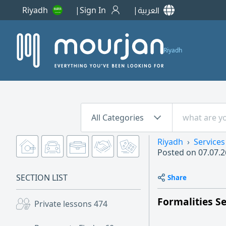
Riyadh
Sign In
العربية
Riyadh
All Categories
Riyadh
Services
Posted on
07.07.2
SECTION LIST
Share
Formalities S
Private lessons
474