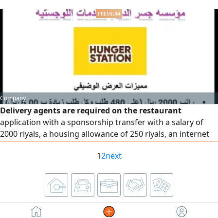
time contact on this number. WhatsApp. in call
Company
Delivery agents are required on the restaurant
application with a sponsorship transfer with a salary of
2000 riyals, a housing allowance of 250 riyals, an internet
allowance of 80 riyals, and the required target is 480
1
2
next
requests, and the company also provides modern cars and
gasoline cards