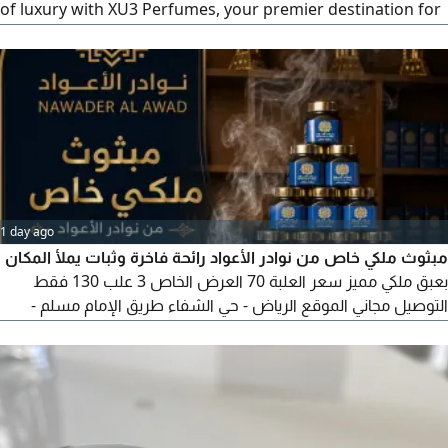
of luxury with XU3 Perfumes, your premier destination for
the finest authentic fragrances. We offer you an
exceptional collection that reflects your personality and
leaves an unforgettable impression. Among the highlights
of our luxury Oxygen Perfumes Al Majlis perfume - the
elegance of presence
1 day ago
مبثوث ملكي خاص من نوادر الأعواد رائحة فاخرة وثبات يملأ المكان
بعبق ملكي مميز سعر العلبة 70 العرض الخاص 3 علب 130 فقط
التوصيل مجاني الموقع الرياض - حي الشفاء طريق الإمام مسلم -
بجوار شاي الحداق للطلب وخدمة العملاء