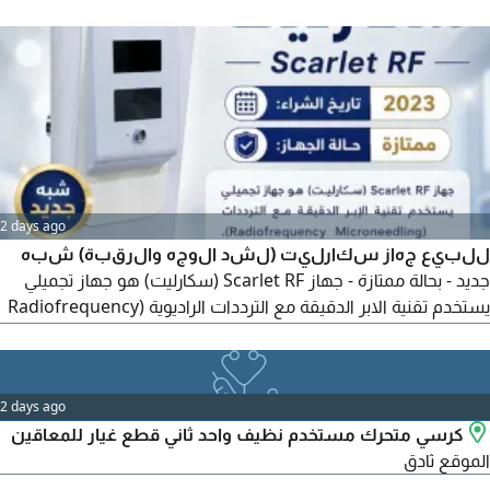
2 days ago
للبيع جهاز سكارليت (لشد الوجه والرقبة) شبه
جديد - بحالة ممتازة - جهاز Scarlet RF (سكارليت) هو جهاز تجميلي
يستخدم تقنية الابر الدقيقة مع الترددات الراديوية (Radiofrequency
Microneedling) يجمع بين وخز الجلد بابر دقيقة جدا وايصال طاقة
حرارية الى الطبقات العميقة من الجلد، مما يحفز انتاج الكولاجين والأيلا
ستين ويشد البشرة تدريجيا. بحفر الباطن - التواصل مباشرة مع المالك
2 days ago
كرسي متحرك مستخدم نظيف واحد ثاني قطع غيار للمعاقين
الموقع ثادق