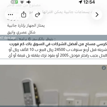
47 days ago
كرسي مساج من أفضل الشركات في السوق باك كم فورت
شريته قبل أربع سنوات ب 24500 ريال البيع ب 10 الألف ريال أو
البدل بجيب رانجلر موديل 2005 أو بفود ترك يقابله بل قيمة أو أي
سيارة بنفس القيمة أو كاش الطول 80 والعرض 124 والارتفاع 121
وعمق الجلسة 50 سم الكرسي شغال شرط لطلب صورة الكرسي
2
التواصل