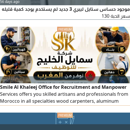
56 days ago
موجود حساس ستايل ليبري 3 جديد لم يستخدم يوجد كمية قليله
سعر الحبة 130
Smile Al Khaleej Office for Recruitment and Manpower
Services offers you skilled artisans and professionals from
Morocco in all specialties wood carpenters, aluminum
carpenters, tile setters, marble craftsmen, and all highly
qualified workers. To place an order, please contact us via
our numbers