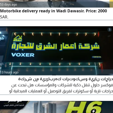
53 days ago
Motorbike delivery ready in Wadi Dawasir. Price: 2000
SAR.
5
13 hours ago
دراجات نارية وسكوترات كهربائية من شركة
فوكسر حلول تنقل ذكية للشركات والمؤسسات هل تبحث عن
دراجات نارية أو سكوترات لفريق التوصيل أو العمليات الميدانية أو
الاستخدام الشخصي نقدم حلولا متكاملة للشركات تشمل أسعار
خاصة للكميات دراجات مناسبة للتوصيل والخدمات اللوجستية
استهلاك اقتصادي للوقود وسكوترات كهربائية دعم وخدمة ما بعد