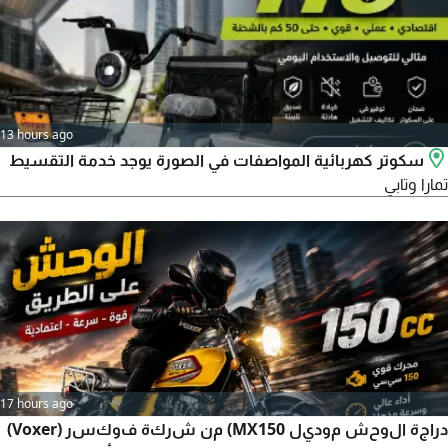
البيع سرعة في التعامل والتسليم مناسبة ل amp bull شركات
التوصيل المطاعم والكافيهات
13 hours ago
سكوتر كهربائية المواصفات في الصورة يوجد خدمة التقسيط
تمارا وتابي
17 hours ago
دراجة الوحش موديل MX150) من شركة فوكسر (Voxer)