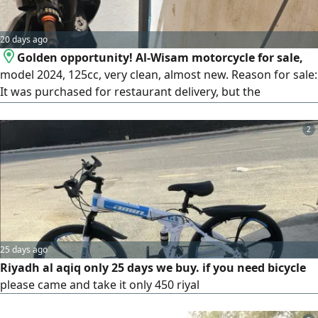
20 days ago
Golden opportunity! Al-Wisam motorcycle for sale,
model 2024, 125cc, very clean, almost new. Reason for sale:
It was purchased for restaurant delivery, but the
restaurant was closed before it was used. The motorcycle
is licensed, has a plate, and its registration is valid for more
2
than a year. Price: 3000 Saudi Riyals, reasonable
negotiation possible. Ready for transfer. For details,
contact via private message.
25 days ago
Riyadh al aqiq only 25 days we buy. if you need bicycle
please came and take it only 450 riyal