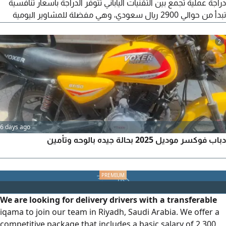
دراجة عملية تجمع بين التقنيات الياباني تتوفر الدراجة بأسعار تنافسية
تبدأ من حوالي 2900 ريال سعودي، وهي مفضلة للمشاوير اليومية
والتوصيل بفضل كفاءتها العالية أبرز المواصفات لأداء محرك 150 cc
بقوة 12 حصانا، ويتميز بتبريد هوائي استهلاك الوقود اقتصادي جدا،
2
حيث تقطع حوالي 40 كيلو متر لكل لتر خزان الوقود 12 حصانا ضمان
سنة أو 12 ألف كيلو كما يوجد لدينا سكوتر
6 days ago
دباب فوكسر موديل 2025 بحالة جيده بالوحه وتأمين
We are looking for delivery drivers with a transferable
iqama to join our team in Riyadh, Saudi Arabia. We offer a
competitive package that includes a basic salary of 2,300