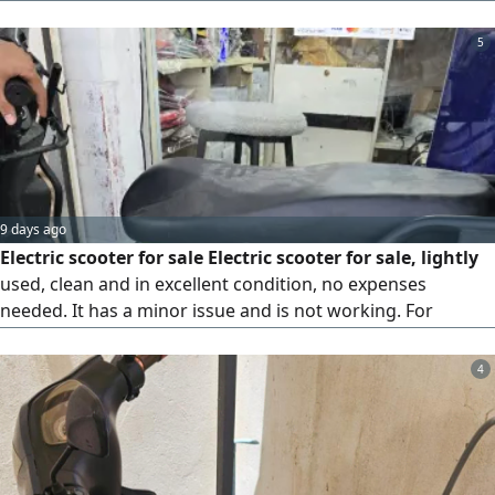
premium quality. A wide range of models to suit all needs
Warranty and after - sales service Free maintenance for life
5
Easy installment plans available through Tabby and Tamara
Call WhatsApp 966 57 872
9 days ago
Electric scooter for sale Electric scooter for sale, lightly
used, clean and in excellent condition, no expenses
needed. It has a minor issue and is not working. For
inquiries, please contact me privately or via WhatsApp.
1499
4