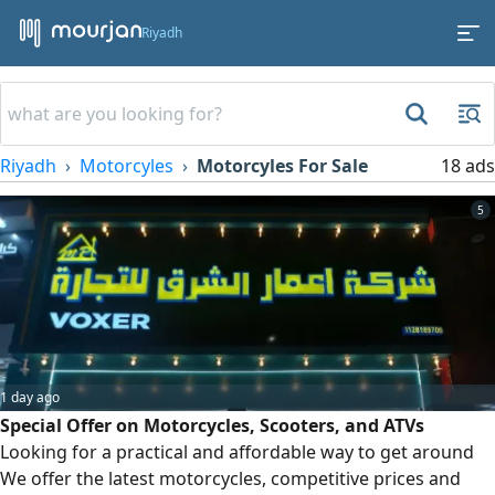
Riyadh
Riyadh
Motorcyles
Motorcyles For Sale
18 ads
5
1 day ago
Special Offer on Motorcycles, Scooters, and ATVs
Looking for a practical and affordable way to get around
We offer the latest motorcycles, competitive prices and