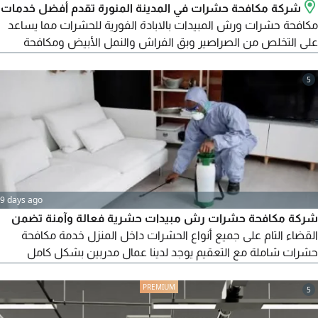
شركة مكافحة حشرات في المدينة المنورة تقدم أفضل خدمات
مكافحة حشرات ورش المبيدات بالابادة الفورية للحشرات مما يساعد
على التخلص من الصراصير وبق الفراش والنمل الأبيض ومكافحة
جميع أنواع الآفات بشكل نهائي عن طريق أفضل رش مبيد بالمملكة
العربية السعودية شركة مكافحة حشرات في المدينة المنورة شركة
5
رش مبيدات في المدينة المنورة ما الفرق بين شركة لمكافحة الحشرات
والشركات الأخرى شركة رش مبيدات حشرية
9 days ago
شركة مكافحة حشرات رش مبيدات حشرية فعالة وآمنة تضمن
القضاء التام على جميع أنواع الحشرات داخل المنزل خدمة مكافحة
حشرات شاملة مع التعقيم يوجد لدينا عمال مدربين بشكل كامل
لتقديم أفضل خدمة مكافحة حشرات للقضاء عليها من أول زيارة كما
يستخدمون مبيدات فعالة وآمنة لضمان راحتك وسلامة منزلك
5
متخصصون في أنظمة مواد الرش والتعقيم الحديثة اتصل بنا الآن