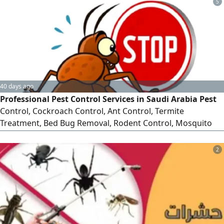
5
40 days ago
Professional Pest Control Services in Saudi Arabia Pest
Control, Cockroach Control, Ant Control, Termite
Treatment, Bed Bug Removal, Rodent Control, Mosquito
Control, Fly Control. Safe and effective pest control using
approved products for homes, apartments, villas, offices,
2
restaurants, warehouses, and commercial properties. Fast
response, affordable prices, high - quality service, available
acro