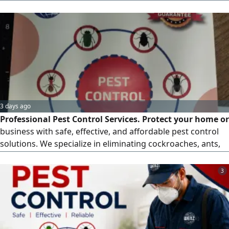
solutions. Highly trained & experienced staff Advanced
pest control techniques & equipment Safe chemicals -
family & environment friendly Fast response & guaranteed
results Services available
3 days ago
Professional Pest Control Services. Protect your home or
business with safe, effective, and affordable pest control
solutions. We specialize in eliminating cockroaches, ants,
termites, rodents, bed bugs, mosquitoes, flies, and other
common pests using high - quality treatments. Our
3
Services General pest control - Cockroach & ant treatment
- Termite inspection & control - Rodent control