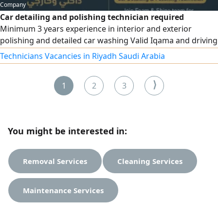
Company
Car detailing and polishing technician required
Minimum 3 years experience in interior and exterior
polishing and detailed car washing Valid Iqama and driving
license Mobile work Accommodation and internet
Technicians Vacancies in Riyadh Saudi Arabia
provided Contact
⟩
1
2
3
You might be interested in:
Removal Services
Cleaning Services
Maintenance Services