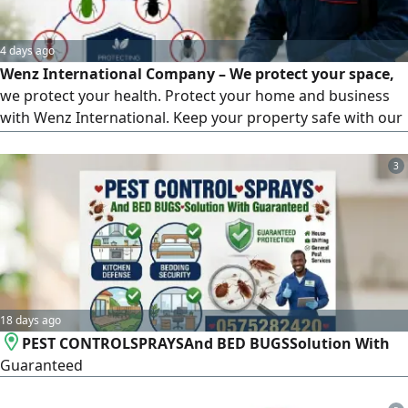
4 days ago
Wenz International Company – We protect your space,
we protect your health. Protect your home and business
with Wenz International. Keep your property safe with our
professional pest control services. We provide safe,
effective, and reliable solutions for homes, offices,
3
restaurants, warehouses, and commercial facilities.
Termite (white ant) control – cockroach control – fly and
mosquito control – general pest control.
18 days ago
PEST CONTROLSPRAYSAnd BED BUGSSolution With
Guaranteed