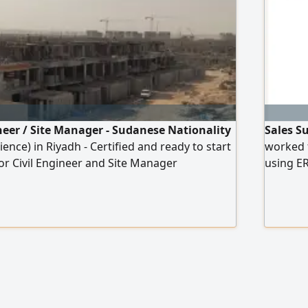
ineer / Site Manager - Sudanese Nationality
Sales Su
ience) in Riyadh - Certified and ready to start
worked f
or Civil Engineer and Site Manager
using ER
in Riyadh, with over 10 years of experience in
Residing
cts, villas, luxury palaces, multi-story
rcial buildings, and building maintenance
y qualifications: Certified as a "Professional
Saudi Council of Engineers (1041502).
ion and execution of major projects (park...)