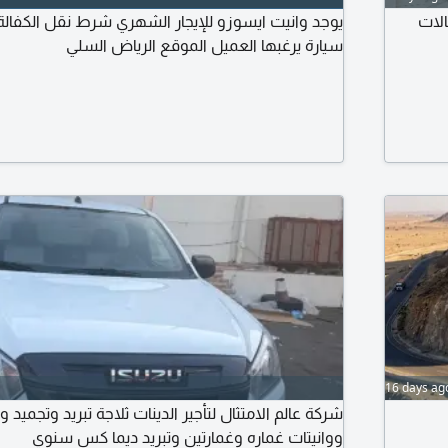
الات
يوجد وانيت ايسوزو للإيجار الشهري شرط نقل الكفالة 
سيارة يرغبها العميل الموقع الرياض السلي
16 days ag
شركة عالم الامتثال لتأجير الدينات ثلاجة تبريد وتج
ووانيتات غماره وغمارتين وتبريد ديما كس سنوي