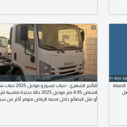
2
41 days ag
يزاير 2024 السعر 1700 شامل الصيانة
للتأجير الشهري - دين
صل
الشاص 4.95 متر موديل 2025 حالة جدي
أو نقل البضائع داخل مدينة الرياض متوفر أكثر من س
والشركات