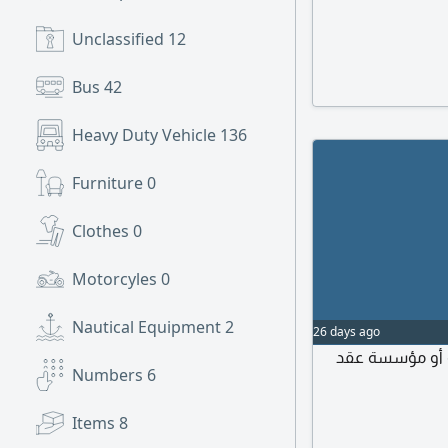
Unclassified
12
Bus
42
Heavy Duty Vehicle
136
Furniture
0
Clothes
0
Motorcyles
0
Nautical Equipment
2
26 days ago
ة أو مؤسسة عقد
Numbers
6
Items
8