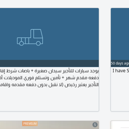
50 days ag
ار موديل 2024 اللون أزرق العدد 2 سيارتين
يوجد سيارات للتأجير سيدان صغيرة + باصات شرط  +
التأجير يعتبر رخيص (لا نقبل بدون دفعه مقدمه واقام
5