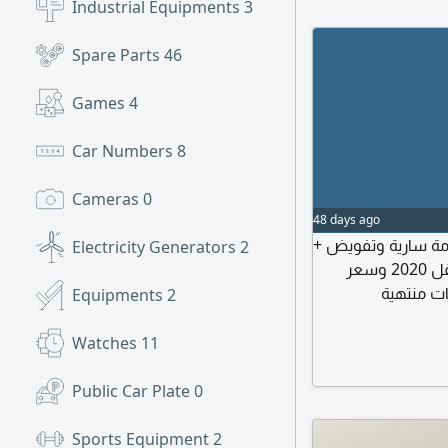
Industrial Equipments
3
Spare Parts
46
Games
4
Car Numbers
8
Cameras
0
48 days ago
إقامة سارية وتفويض
Electricity Generators
2
دفعه مقدم شهر + تأمين وتستلم فوري الموديلات أقل 2020 وسعر
ات منتهية
Equipments
2
Watches
11
Public Car Plate
0
Sports Equipment
2