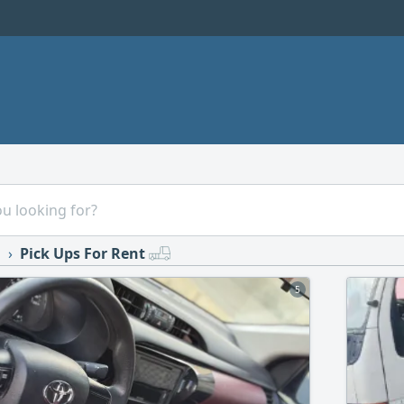
s
Pick Ups For Rent
5