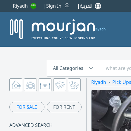
Riyadh
Sign In
العربية
Riyadh
All Categories
Riyadh
Pick Up
FOR SALE
FOR RENT
ADVANCED SEARCH