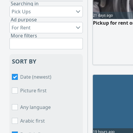
Searching in
Pick Ups
21 days ago
Ad purpose
Pickup for rent 
For Rent
More filters
SORT BY
Date (newest)
Picture first
Any language
Arabic first
19 hours ago