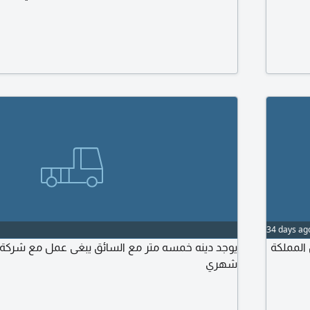
34 days ag
ل المملكة
يوجد دينه خمسه متر مع السائق يبغى عمل مع شرك
شهري