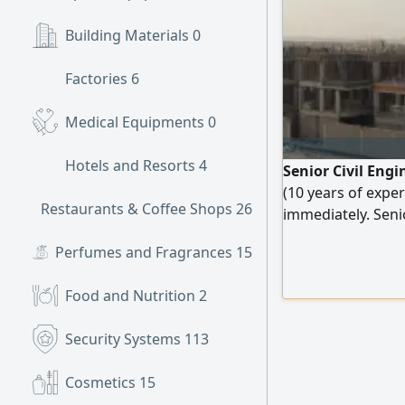
Building Materials
0
Factories
6
Medical Equipments
0
Hotels and Resorts
4
Senior Civil Eng
(10 years of exper
Restaurants & Coffee Shops
26
immediately. Seni
(Sudanese) based 
Perfumes and Fragrances
15
construction proje
buildings / comme
Food and Nutrition
2
and renovation. Ke
Engineer" by the 
Security Systems
113
Projects: Supervis
Cosmetics
15