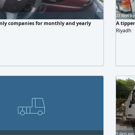
23 days ag
only companies for monthly and yearly
A tipper
Riyadh
5 days ago