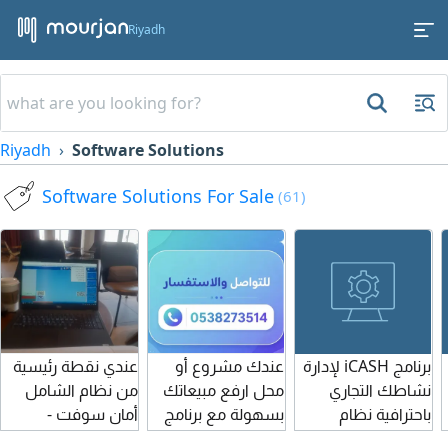
Riyadh
Riyadh
Software Solutions
Software Solutions For Sale
(61)
برنامج iCASH لإدارة
عندك مشروع أو
عندي نقطة رئيسية
نشاطك التجاري
محل ارفع مبيعاتك
من نظام الشامل
باحترافية نظام
بسهولة مع برنامج
أمان سوفت -
متكامل لنقاط البيع
فلايزر إدارة مبيعاتك
الأنظمة المحاسبية