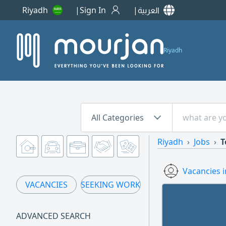
العربية
Sign In
Riyadh
Riyadh
All Categories
Riyadh
Jobs
T
Vacancies i
VACANCIES
SEEKING WORK
ADVANCED SEARCH