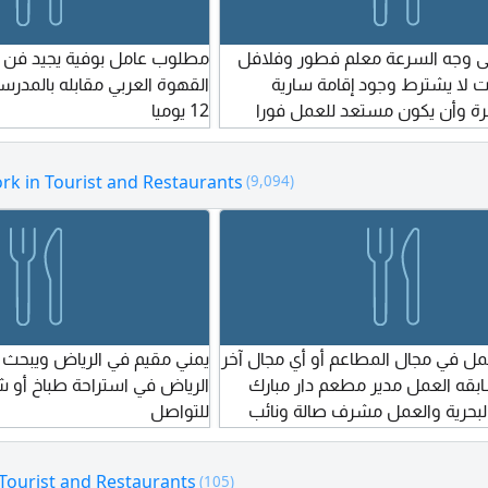
 وجه السرعة معلم فطور وفلافل
مطلوب عامل بوفية يجيد فن 
لا يشترط وجود إقامة سارية
رة وأن يكون مستعد للعمل فورا
12 يوميا
 الدوادمي حي القرين
rk in Tourist and Restaurants
(9,094)
ل في مجال المطاعم أو أي مجال آخر
يمني مقيم في الرياض ويبحث
ابقه العمل مدير مطعم دار مبارك
الرياض في استراحة طباخ أو 
البحرية والعمل مشرف صالة ونائب
للتواصل
 فته وصنوبر العمل كاشير وكابتن
 خدمة العملاء العمل سكرتير مبيعات
 Tourist and Restaurants
(105)