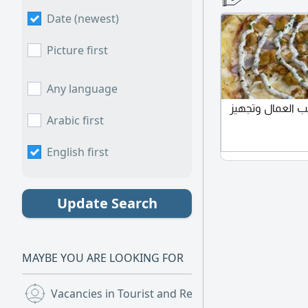
Date (newest)
Picture first
Any language
ب العمال وتجهيز
Arabic first
English first
Update Search
MAYBE YOU ARE LOOKING FOR
Vacancies in Tourist and Restaurants
(1,051)