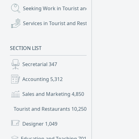
Seeking Work in Tourist and Restaurants
(9,094)
Services in Tourist and Restaurants
(105)
SECTION LIST
Secretarial
347
Accounting
5,312
Sales and Marketing
4,850
Tourist and Restaurants
10,250
Designer
1,049
Education and Teaching
701