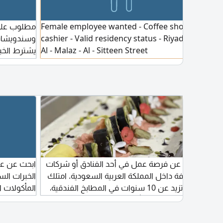
Female employee wanted - Coffee shop
Hiri
مطلوب على
cashier - Valid residency status - Riyadh,
Tea 
وسندويشات 
Al - Malaz - Al - Sitteen Street
tea s
يشترط الخب
Arab
مكان العمل
requ
سير
ابحث عن فرصة عمل في أحد الفنادق أو شركات
ابحث عن عم
ده
الضيافة داخل المملكة العربية السعودية. امتلك
الخبرات الس
خبرة تزيد عن 10 سنوات في المطابخ الفندقية،
المأكولات 
تشمل Hot Kitchen، Buffet، À la Carte،
مدير مطاعم
Banqueting، مع خبرة في قيادة فرق العمل
صالة العمل