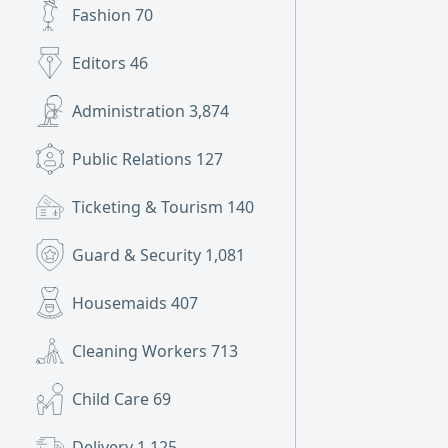
Fashion
70
Editors
46
Administration
3,874
Public Relations
127
Ticketing & Tourism
140
Guard & Security
1,081
Housemaids
407
Cleaning Workers
713
Child Care
69
Delivery
1,125