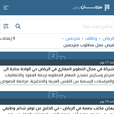
الرياض
الرياض
وظائف
مترجمين
4 إعلانات
فرص عمل مطلوب مترجمين
منذ 17 يوم
شركة في مجال التطوير العقاري في الرياض حي الواحة بحاجة الى
مترجم وسكرتير تنفيذي المهام المطلوبه ترجمة العقود والاتفاقيات
والمراسلات الرسمية بين اللغتين العربية والانجليزية. مراجعة النصوص
المترجمة والتأكد من دقتها اللغوية والقانونية. الحفاظ على سرية
المستندات والمعلومات المتداولة. الالتزام بتسليم التر جمات ضمن
المواعيد تنظيم وإدارة جدول مواعيد المدير العام والاجتماعات. إدارة
منذ 19 يوم
المراسلات الواردة
يعلن مكتب بصمة في الرياض - حي الخليج عن توفر شاغر وظيفي