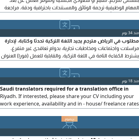
بمسمى مترجم. مقيم أو سعودي الجنسية ومتوفر العمل عن بعد
المهام الوظيفية ترجمة الوثائق والمستندات باحترافية ودقة. مراجعة
التر جمات والتأكد من جودتها. الالتزام بمواعيد التسليم. التعامل مع
العملاء باحترافية. المتطلبات اجادة اللغتين العربية والانجليزية (ويفضل
لغات اضافية) خبرة في مجال الترجمة مهارات ممتازة في استخدام
منذ 34 يوم
الحاسب الآلي. الدقة والالتزام وحسن
مطلوب في الرياض مترجم يجيد اللغة التركية تحدثا وكتابة، لإدارة
مراسلات واجتماعات ومخاطبات تجارية، بدوام تعاقدي غير متفرغ.
يشترط الكفاءة التامة في اللغة التركية. والقابلية للعمل (فورا) العنوان
الرياض، الحمرا
منذ 18 يوم
Saudi translators required for a translation office in
Riyadh. If interested, please share your CV including your
work experience, availability and in - house/ freelance rates
with the following email address