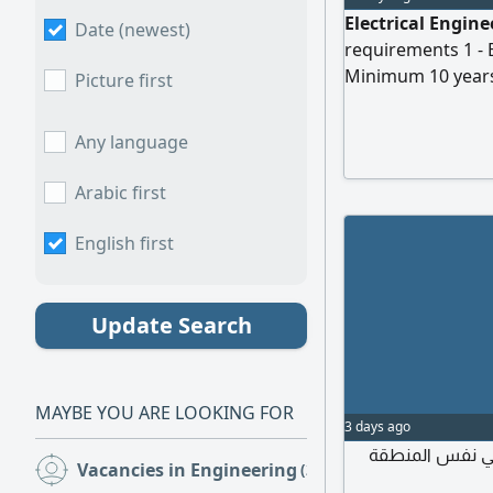
Electrical Engine
Date (newest)
requirements 1 - B
Minimum 10 years 
Picture first
projects, includin
under the Unified
Any language
occupation listed 
Saudi Council of E
Arabic first
English first
Update Search
MAYBE YOU ARE LOOKING FOR
3 days ago
في نفس المنطقة
Vacancies in Engineering
(25)