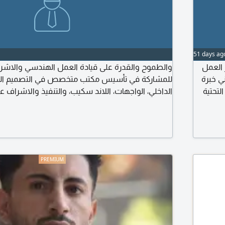
51 days ag
العمل
والطموح والقدرة على قيادة العمل الهندسي والاشرا،
 خبرة
للمشاركة في تأسيس مكتب متخصص في التصميم الم
ة التحتية
الداخلي، الواجهات، اللاند سكيب، والتنفيذ والاشراف ع.
الاجمالي
المؤهلات المطلوبة خبرة قوية في التصميم المعمار
التنفيذية. ابداع واحترافية في تصميم الواجهات الخارجي
r Design) خبرة في تصميم اللاند سكيب
(Landscape Design) الاشراف