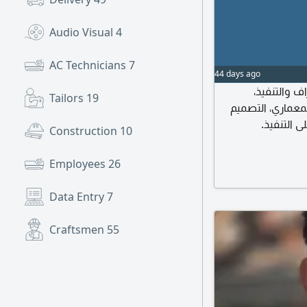
Audio Visual
4
AC Technicians
7
44 days ago
ف والتنفيذ
Tailors
19
عماري، التصميم
لى التنفيذ
Construction
10
ي واعداد المخططات
ة خبرة متميزة في
Employees
26
التصميم الداخلي (Interio
Data Entry
7
Craftsmen
55