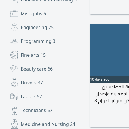
Misc. jobs
6
Engineering
25
Programming
3
Fine arts
15
Beauty care
66
10 days ago
Drivers
37
ة للمهندسين
معمارية واصدار
Labors
57
رخص البناء يجيد عمل المخططات 2d و3d المزايا السكن متوفر الدوام 8
 العمل منطقة عسير خميس
Technicians
57
Medicine and Nursing
24