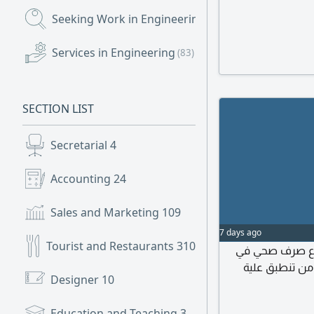
Seeking Work in Engineering
(3,798)
Services in Engineering
(83)
SECTION LIST
Secretarial
4
Accounting
24
Sales and Marketing
109
7 days ago
Tourist and Restaurants
310
ة 5 سنوات لمشروع صرف صحي في
 من تنطبق علية
Designer
10
Education and Teaching
3