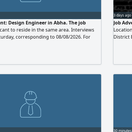
3 days ago
t: Design Engineer in Abha. The job
Job Adv
cant to reside in the same area. Interviews
Location
aturday, corresponding to 08/08/2026. For
District
Mechani
hands-on
(fire ala
Managing
drawings
executio
specific
30 minutes