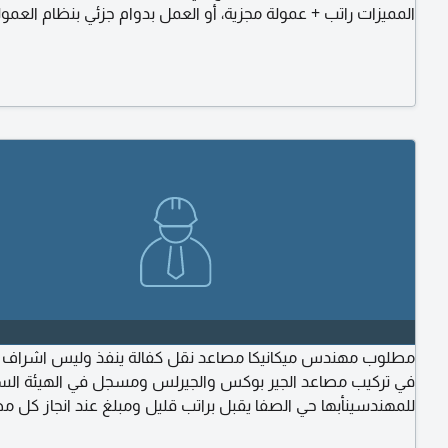
المميزات راتب + عمولة مجزية، أو العمل بدوام جزئي بنظام العم
الاتفاق) يشترط الخبرة في مجال المقاولات وتطوير الأعمال وامت
شبكة علاقات تساعد في استقطاب المشاريع. مقر العمل طريق أ
خميس الملك فهد للمهتمين إرسال السيرة الذاتية
مطلوب مهندس ميكانيكا مصاعد نقل كفالة ينفذ وليس اشراف لد
في تركيب مصاعد الجير بوكس والجيرلس ومسجل في الهيئة الس
للمهندسينأبها حي الصفا يقبل براتب قليل ومبلغ عند انجاز كل م
راتب وحب ذا لويحمل رخصة قيادة وأرجو لا يرسل إلا من لديه خبرة