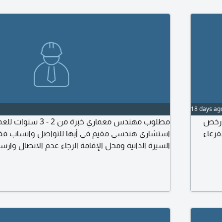
18 days ag
 رخص
مطلوب مهندس معماري خبرة من
فرعاء
استشاري هندسي مقيم في أبها للتواصل واتساب فق
على الرقم محل العمل / حي الوردتين مدينة أبها منط