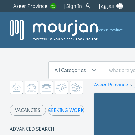
Aseer Province
Sign In
العربية
Aseer Province
All Categories
Aseer Province
VACANCIES
SEEKING WORK
ADVANCED SEARCH