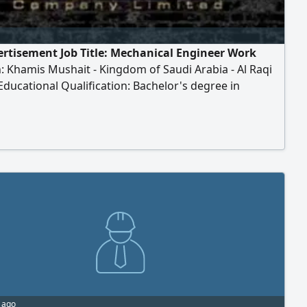
ertisement Job Title: Mechanical Engineer Work
: Khamis Mushait - Kingdom of Saudi Arabia - Al Raqi
 Educational Qualification: Bachelor's degree in
cal Engineering Experience: More than 10 years of
 experience in the field of safety and security systems
rm - firefighting) Duties and Responsibilities: -
 and supervising projects. - Preparing and reviewing
 and technical specifications. - Following up on the
n of works, ensuring quality and compliance with
ations.
 ago