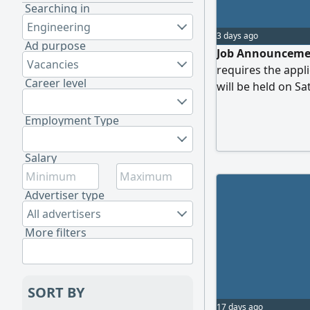
Searching in
Engineering
3 days ago
Ad purpose
Job Announcemen
Vacancies
requires the appli
Career level
will be held on S
contact...
Employment Type
Salary
Advertiser type
All advertisers
More filters
SORT BY
17 days ago