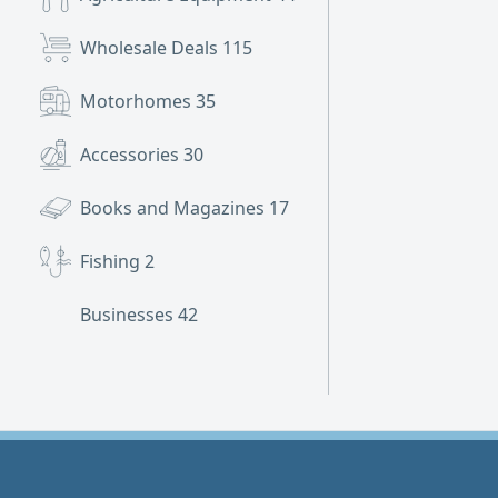
Wholesale Deals
115
Motorhomes
35
Accessories
30
Books and Magazines
17
Fishing
2
Businesses
42