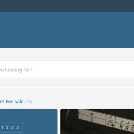
s For Sale
(14)