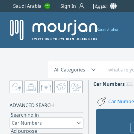
Saudi Arabia
Sign In
العربية
Saudi Arabia
All Categories
Car Numbers
Car Number
ADVANCED SEARCH
Searching in
Car Numbers
Ad purpose