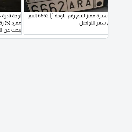
ي سوم
لوحة سيارة مميز للبيع رقم اللوحة أرأ 6662 البيع
لأعلى سعر للتواصل
مفرد
للي يقدر ،
واتساب فرصة
صاحبها 180000 ريال