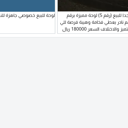
لوحة نادرة جدا للبيع (رقم 5) لوحة مميزة برقم
لوحة للبيع خصوصي جاهزة للنقل 810
 (5) رقم نادر يعطي فخامة وهيبة فرصة للي
يبحث عن التميز والاختلاف السعر 180000 ريال
(ويعرف قيمة الرقم) رقم سهل، قصير
ومطلوب ة مناسبة لمحبي التمي 1 5 - للتواصل
 نادرة لا تتكرر. واللوحة تستأهل